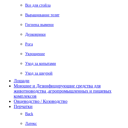
Все для стойла
Выращивание телят
Гигиена вымени
Дезковрики
Рога
Укрощение
Уход за копытами
Уход за шкурой
Лошади
Моющие и Дезинфицирующие средства для
животноводства ,агропромышленных и пищевых
комплексов
Овцеводство / Козоводство
Перчатки
Back
Латекс