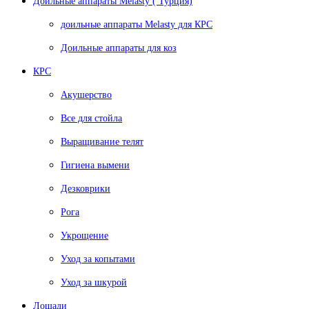
Доильные аппараты Melasty ( Турция)
доильные аппараты Melasty для КРС
Доильные аппараты для коз
КРС
Акушерство
Все для стойла
Выращивание телят
Гигиена вымени
Дезковрики
Рога
Укрощение
Уход за копытами
Уход за шкурой
Лошади