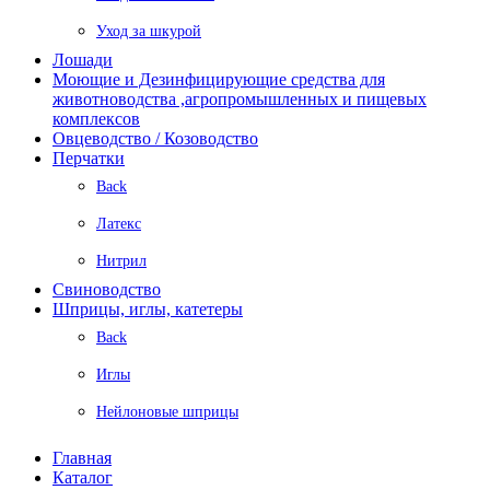
Уход за шкурой
Лошади
Моющие и Дезинфицирующие средства для
животноводства ,агропромышленных и пищевых
комплексов
Овцеводство / Козоводство
Перчатки
Back
Латекс
Нитрил
Свиноводство
Шприцы, иглы, катетеры
Back
Иглы
Нейлоновые шприцы
Главная
Каталог