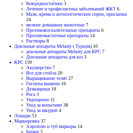
Кокцидиостатики
3
Лечение и профилактика заболеваний ЖКТ
6
Мази, крема и антисептические спреи, присыпки
24
мелкие домашние животные
7
Противовоспалительные препараты
6
Противомаститные препараты
14
Растворы
8
Доильные аппараты Melasty ( Турция)
10
доильные аппараты Melasty для КРС
7
Доильные аппараты для коз
3
КРС
159
Акушерство
7
Все для стойла
20
Выращивание телят
27
Гигиена вымени
16
Дезковрики
19
Рога
3
Укрощение
11
Уход за копытами
38
Уход за шкурой
4
Лошади
53
Маркировка
37
Аэрозоли и туб маркеры
14
Бирки
3