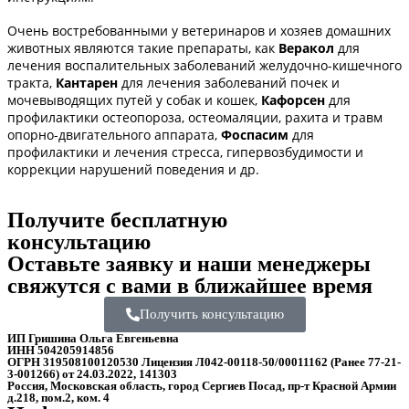
Очень востребованными у ветеринаров и хозяев домашних
животных являются такие препараты, как
Веракол
для
лечения воспалительных заболеваний желудочно-кишечного
тракта,
Кантарен
для лечения заболеваний почек и
мочевыводящих путей у собак и кошек,
Кафорсен
для
профилактики остеопороза, остеомаляции, рахита и травм
опорно-двигательного аппарата,
Фоспасим
для
профилактики и лечения стресса, гипервозбудимости и
коррекции нарушений поведения и др.
Получите бесплатную
консультацию
Оставьте заявку и наши менеджеры
свяжутся с вами в ближайшее время
Получить консультацию
ИП Гришина Ольга Евгеньевна
ИНН 504205914856
ОГРН 319508100120530 Лицензия Л042-00118-50/00011162 (Ранее 77-21-
3-001266) от 24.03.2022, 141303
Россия, Московская область, город Сергиев Посад, пр-т Красной Армии
д.218, пом.2, ком. 4