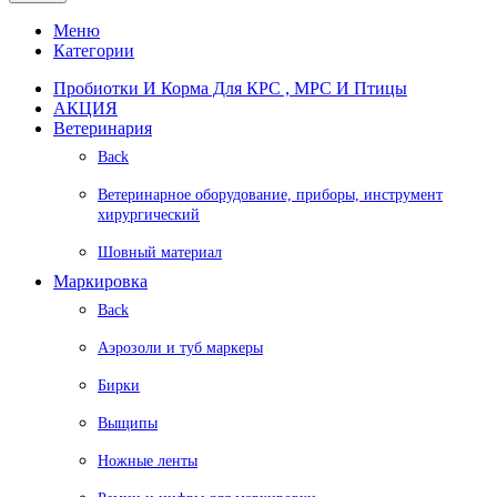
Меню
Категории
Пробиотки И Корма Для КРС , МРС И Птицы
АКЦИЯ
Ветеринария
Back
Ветеринарное оборудование, приборы, инструмент
хирургический
Шовный материал
Маркировка
Back
Аэрозоли и туб маркеры
Бирки
Выщипы
Ножные ленты