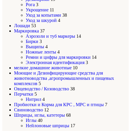
Рога
3
Укрощение
11
Уход за копытами
38
Уход за шкурой
4
Лошади
53
Маркировка
37
Аэрозоли и туб маркеры
14
Бирки
3
Выщипы
4
Ножные ленты
4
Ремни и цифры для маркировки
14
Электронная идентификация
3
мелкие домашние животные
10
Моющие и Дезинфицирующие средства для
животноводства ,агропромышленных и пищевых
комплексов
5
Овцеводство / Козоводство
38
Перчатки
5
Нитрил
4
Пробиотки и Корма для КРС , МРС и птицы
7
Свиноводство
12
Шприцы, иглы, катетеры
68
Иглы
40
Нейлоновые шприцы
17