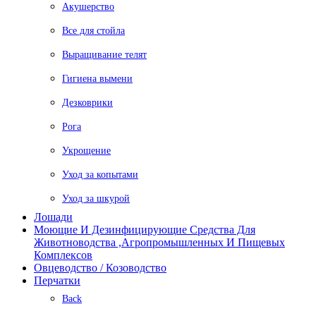
Акушерство
Все для стойла
Выращивание телят
Гигиена вымени
Дезковрики
Рога
Укрощение
Уход за копытами
Уход за шкурой
Лошади
Моющие И Дезинфицирующие Средства Для
Животноводства ,агропромышленных И Пищевых
Комплексов
Овцеводство / Козоводство
Перчатки
Back