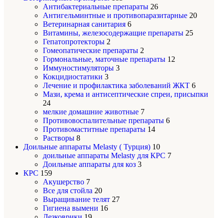
Антибактериальные препараты
26
Антигельминтные и противопаразитарные
20
Ветеринарная санитария
6
Витамины, железосодержащие препараты
25
Гепатопротекторы
2
Гомеопатические препараты
2
Гормональные, маточные препараты
12
Иммуностимуляторы
3
Кокцидиостатики
3
Лечение и профилактика заболеваний ЖКТ
6
Мази, крема и антисептические спреи, присыпки
24
мелкие домашние животные
7
Противовоспалительные препараты
6
Противомаститные препараты
14
Растворы
8
Доильные аппараты Melasty ( Турция)
10
доильные аппараты Melasty для КРС
7
Доильные аппараты для коз
3
КРС
159
Акушерство
7
Все для стойла
20
Выращивание телят
27
Гигиена вымени
16
Дезковрики
19