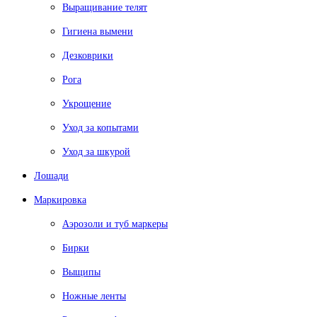
Выращивание телят
Гигиена вымени
Дезковрики
Рога
Укрощение
Уход за копытами
Уход за шкурой
Лошади
Маркировка
Аэрозоли и туб маркеры
Бирки
Выщипы
Ножные ленты