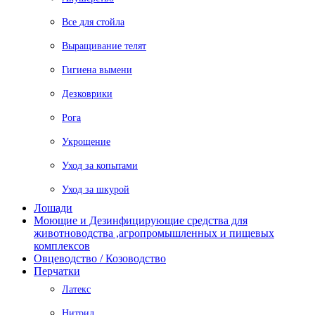
Все для стойла
Выращивание телят
Гигиена вымени
Дезковрики
Рога
Укрощение
Уход за копытами
Уход за шкурой
Лошади
Моющие и Дезинфицирующие средства для
животноводства ,агропромышленных и пищевых
комплексов
Овцеводство / Козоводство
Перчатки
Латекс
Нитрил