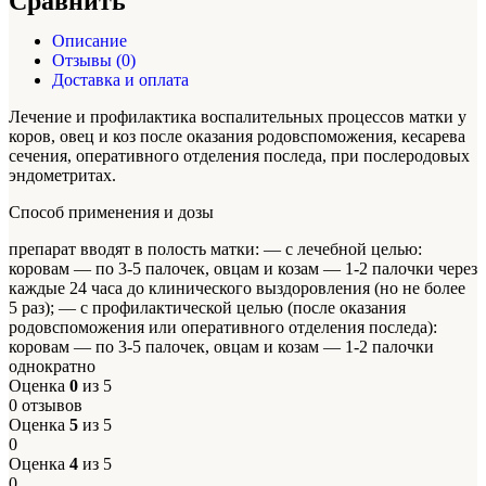
Сравнить
Описание
Отзывы (0)
Доставка и оплата
Лечение и профилактика воспалительных процессов матки у
коров, овец и коз после оказания родовспоможения, кесарева
сечения, оперативного отделения последа, при послеродовых
эндометритах.
Способ применения и дозы
препарат вводят в полость матки: — с лечебной целью:
коровам — по 3-5 палочек, овцам и козам — 1-2 палочки через
каждые 24 часа до клинического выздоровления (но не более
5 раз); — с профилактической целью (после оказания
родовспоможения или оперативного отделения последа):
коровам — по 3-5 палочек, овцам и козам — 1-2 палочки
однократно
Оценка
0
из 5
0 отзывов
Оценка
5
из 5
0
Оценка
4
из 5
0