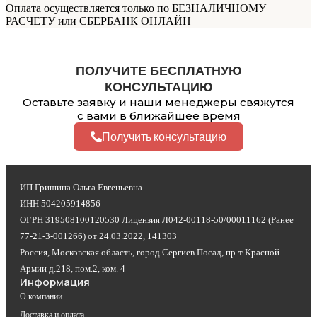
Оплата осуществляется только по БЕЗНАЛИЧНОМУ
РАСЧЕТУ или СБЕРБАНК ОНЛАЙН
ПОЛУЧИТЕ БЕСПЛАТНУЮ
КОНСУЛЬТАЦИЮ
Оставьте заявку и наши менеджеры свяжутся
с вами в ближайшее время
Получить консультацию
ИП Гришина Ольга Евгеньевна
ИНН 504205914856
ОГРН 319508100120530 Лицензия Л042-00118-50/00011162 (Ранее
77-21-3-001266) от 24.03.2022, 141303
Россия, Московская область, город Сергиев Посад, пр-т Красной
Армии д.218, пом.2, ком. 4
Информация
О компании
Доставка и оплата