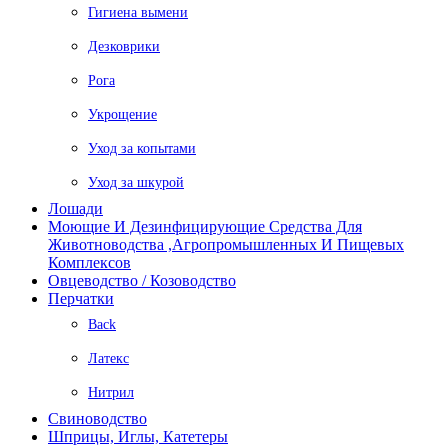
Гигиена вымени
Дезковрики
Рога
Укрощение
Уход за копытами
Уход за шкурой
Лошади
Моющие И Дезинфицирующие Средства Для
Животноводства ,агропромышленных И Пищевых
Комплексов
Овцеводство / Козоводство
Перчатки
Back
Латекс
Нитрил
Свиноводство
Шприцы, Иглы, Катетеры