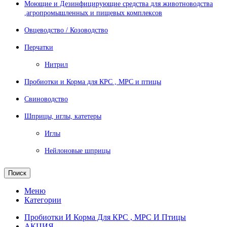
Моющие и Дезинфицирующие средства для животноводства
,агропромышленных и пищевых комплексов
Овцеводство / Козоводство
Перчатки
Нитрил
Пробиотки и Корма для КРС , МРС и птицы
Свиноводство
Шприцы, иглы, катетеры
Иглы
Нейлоновые шприцы
Поиск
Меню
Категории
Пробиотки И Корма Для КРС , МРС И Птицы
АКЦИЯ