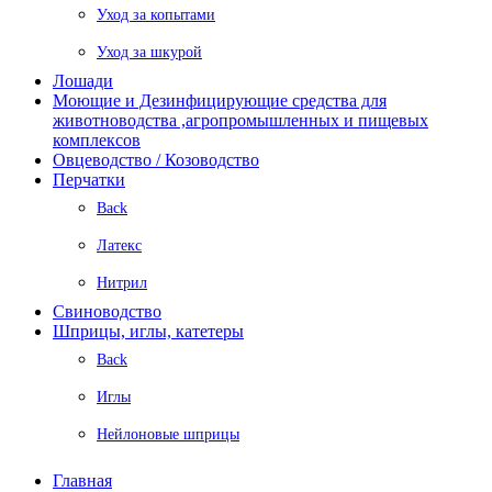
Уход за копытами
Уход за шкурой
Лошади
Моющие и Дезинфицирующие средства для
животноводства ,агропромышленных и пищевых
комплексов
Овцеводство / Козоводство
Перчатки
Back
Латекс
Нитрил
Свиноводство
Шприцы, иглы, катетеры
Back
Иглы
Нейлоновые шприцы
Главная