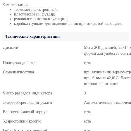
Комплектация:
термометр электронный;
пластмассовый футляр;
руководство по эксплуатации;
коробка с ушком для подвешивания при открытой выкладке.
Технические характеристики
Дисплей
Мега ЖК дисплей, 23х14 м
формы для удобства считы
Подсветка дисплея
есть
Самодиагностика
при включении термометр
при t° выше 42,0°С, Част
источника питания
Число разрядов индикатора
3
Энергосберегающий режим
Автоматическое отключени
Влагоустойчивый корпус
есть
Ударостойкий корпус
есть
Гибкий атравматический
есть