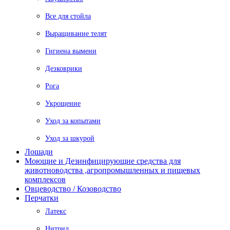
Все для стойла
Выращивание телят
Гигиена вымени
Дезковрики
Рога
Укрощение
Уход за копытами
Уход за шкурой
Лошади
Моющие и Дезинфицирующие средства для
животноводства ,агропромышленных и пищевых
комплексов
Овцеводство / Козоводство
Перчатки
Латекс
Нитрил