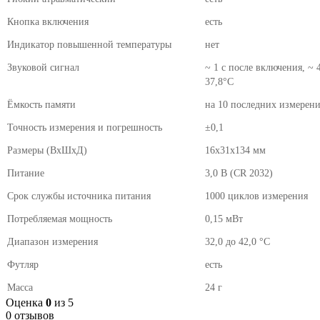
Кнопка включения
есть
Индикатор повышенной температуры
нет
Звуковой сигнал
~ 1 с после включения, ~ 
37,8°С
Ёмкость памяти
на 10 последних измерен
Точность измерения и погрешность
±0,1
Размеры (ВхШхД)
16х31х134 мм
Питание
3,0 В (СR 2032)
Срок службы источника питания
1000 циклов измерения
Потребляемая мощность
0,15 мВт
Диапазон измерения
32,0 до 42,0 °С
Футляр
есть
Масса
24 г
Оценка
0
из 5
0 отзывов