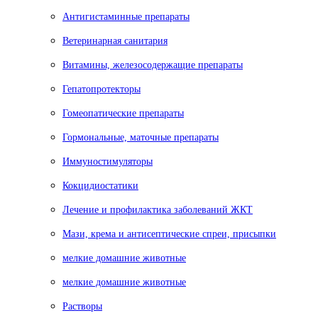
Антигистаминные препараты
Ветеринарная санитария
Витамины, железосодержащие препараты
Гепатопротекторы
Гомеопатические препараты
Гормональные, маточные препараты
Иммуностимуляторы
Кокцидиостатики
Лечение и профилактика заболеваний ЖКТ
Мази, крема и антисептические спреи, присыпки
мелкие домашние животные
мелкие домашние животные
Растворы