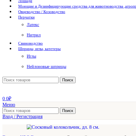
Лошади
Моющие и Дезинфицирующие средства для животноводства ,агро
Овцеводство / Козоводство
Перчатки
Латекс
Нитрил
Свиноводство
Шприцы, иглы, катетеры
Иглы
Нейлоновые шприцы
Поиск
0
0
₽
Меню
Поиск
Вход / Регистрация