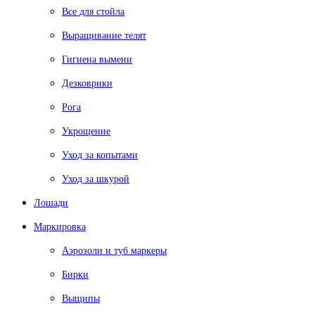
Все для стойла
Выращивание телят
Гигиена вымени
Дезковрики
Рога
Укрощение
Уход за копытами
Уход за шкурой
Лошади
Маркировка
Аэрозоли и туб маркеры
Бирки
Выщипы