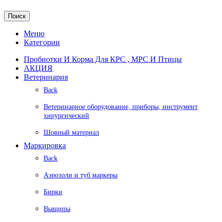
Поиск
Меню
Категории
Пробиотки И Корма Для КРС , МРС И Птицы
АКЦИЯ
Ветеринария
Back
Ветеринарное оборудование, приборы, инструмент
хирургический
Шовный материал
Маркировка
Back
Аэрозоли и туб маркеры
Бирки
Выщипы