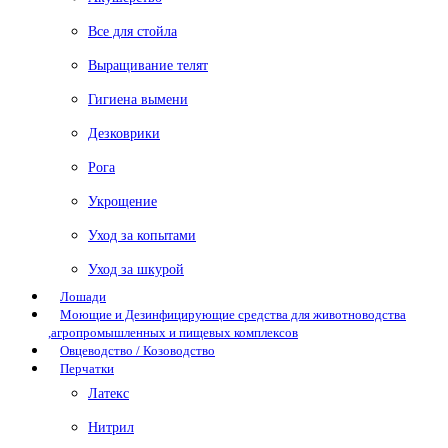
Все для стойла
Выращивание телят
Гигиена вымени
Дезковрики
Рога
Укрощение
Уход за копытами
Уход за шкурой
Лошади
Моющие и Дезинфицирующие средства для животноводства
,агропромышленных и пищевых комплексов
Овцеводство / Козоводство
Перчатки
Латекс
Нитрил