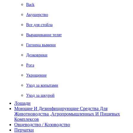
Back
Акушерство
Все для стойла
Выращивание телят
Гигиена вымени
Дезковрики
Рога
Укрощение
Уход за копытами
Уход за шкурой
Лошади
Моющие И Дезинфицирующие Средства Для
Животноводства ,агропромышленных И Пищевых
Комплексов
Овцеводство / Козоводство
Перчатки