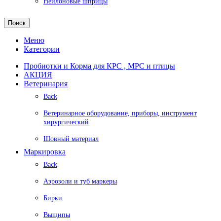
Нейлоновые шприцы
Поиск
Меню
Категории
Пробиотки и Корма для КРС , МРС и птицы
АКЦИЯ
Ветеринария
Back
Ветеринарное оборудование, приборы, инструмент
хирургический
Шовный материал
Маркировка
Back
Аэрозоли и туб маркеры
Бирки
Выщипы