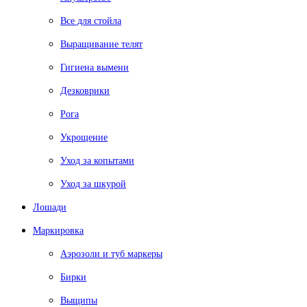
Все для стойла
Выращивание телят
Гигиена вымени
Дезковрики
Рога
Укрощение
Уход за копытами
Уход за шкурой
Лошади
Маркировка
Аэрозоли и туб маркеры
Бирки
Выщипы