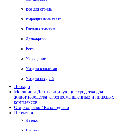
Все для стойла
Выращивание телят
Гигиена вымени
Дезковрики
Рога
Укрощение
Уход за копытами
Уход за шкурой
Лошади
Моющие и Дезинфицирующие средства для
животноводства ,агропромышленных и пищевых
комплексов
Овцеводство / Козоводство
Перчатки
Латекс
Нитрил