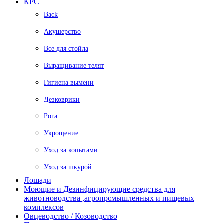
КРС
Back
Акушерство
Все для стойла
Выращивание телят
Гигиена вымени
Дезковрики
Рога
Укрощение
Уход за копытами
Уход за шкурой
Лошади
Моющие и Дезинфицирующие средства для
животноводства ,агропромышленных и пищевых
комплексов
Овцеводство / Козоводство