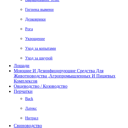
Гигиена вымени
Дезковрики
Рога
Укрощение
Уход за копытами
Уход за шкурой
Лошади
Моющие И Дезинфицирующие Средства Для
Животноводства ,агропромышленных И Пищевых
Комплексов
Овцеводство / Козоводство
Перчатки
Back
Латекс
Нитрил
Свиноводство