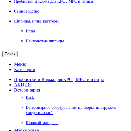
Пробиотки и Корма для КРС , МРС и птицы
Свиноводство
Шприцы, иглы, катетеры
Иглы
Нейлоновые шприцы
Поиск
Меню
Категории
Пробиотки и Корма для КРС , МРС и птицы
АКЦИЯ
Ветеринария
Back
Ветеринарное оборудование, приборы, инструмент
хирургический
Шовный материал
Маркировка