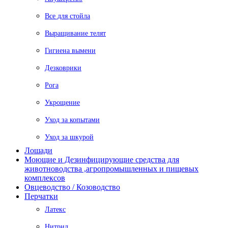
Все для стойла
Выращивание телят
Гигиена вымени
Дезковрики
Рога
Укрощение
Уход за копытами
Уход за шкурой
Лошади
Моющие и Дезинфицирующие средства для
животноводства ,агропромышленных и пищевых
комплексов
Овцеводство / Козоводство
Перчатки
Латекс
Нитрил