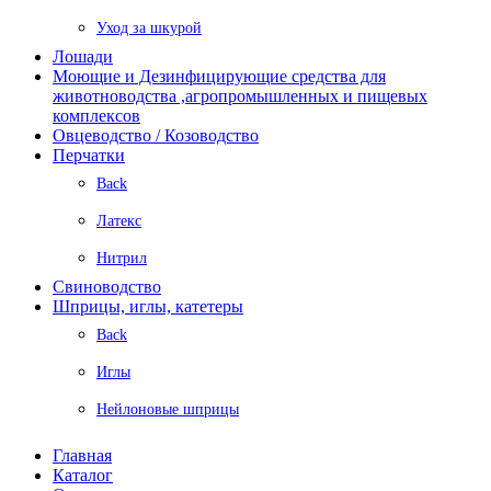
Уход за шкурой
Лошади
Моющие и Дезинфицирующие средства для
животноводства ,агропромышленных и пищевых
комплексов
Овцеводство / Козоводство
Перчатки
Back
Латекс
Нитрил
Свиноводство
Шприцы, иглы, катетеры
Back
Иглы
Нейлоновые шприцы
Главная
Каталог