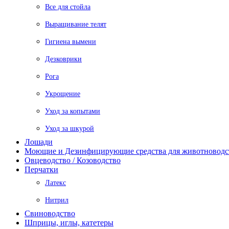
Все для стойла
Выращивание телят
Гигиена вымени
Дезковрики
Рога
Укрощение
Уход за копытами
Уход за шкурой
Лошади
Моющие и Дезинфицирующие средства для животноводс
Овцеводство / Козоводство
Перчатки
Латекс
Нитрил
Свиноводство
Шприцы, иглы, катетеры