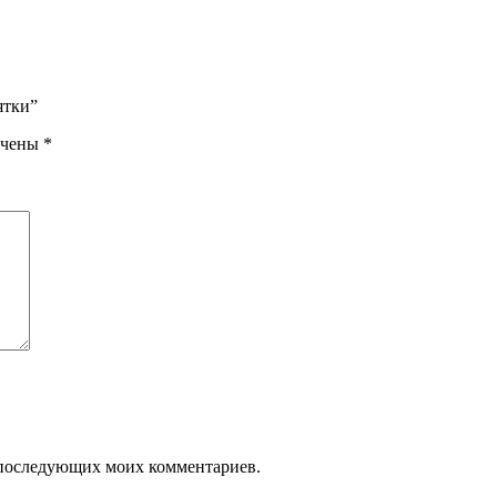
ятки”
ечены
*
ля последующих моих комментариев.