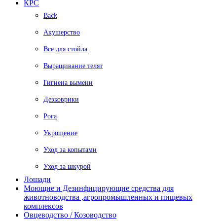
КРС
Back
Акушерство
Все для стойла
Выращивание телят
Гигиена вымени
Дезковрики
Рога
Укрощение
Уход за копытами
Уход за шкурой
Лошади
Моющие и Дезинфицирующие средства для
животноводства ,агропромышленных и пищевых
комплексов
Овцеводство / Козоводство