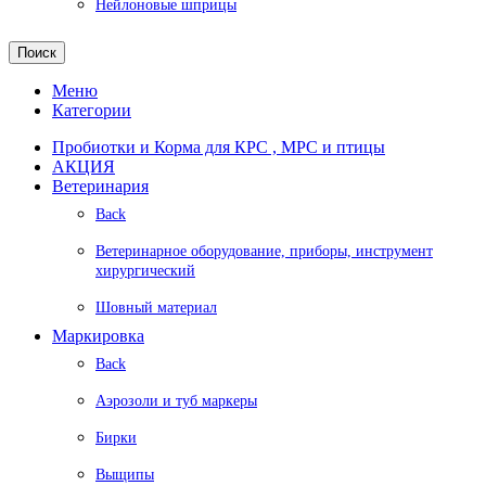
Нейлоновые шприцы
Поиск
Меню
Категории
Пробиотки и Корма для КРС , МРС и птицы
АКЦИЯ
Ветеринария
Back
Ветеринарное оборудование, приборы, инструмент
хирургический
Шовный материал
Маркировка
Back
Аэрозоли и туб маркеры
Бирки
Выщипы