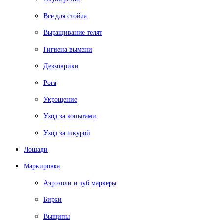
Все для стойла
Выращивание телят
Гигиена вымени
Дезковрики
Рога
Укрощение
Уход за копытами
Уход за шкурой
Лошади
Маркировка
Аэрозоли и туб маркеры
Бирки
Выщипы