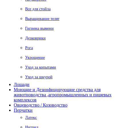
Все для стойла
Выращивание телят
Гигиена вымени
Дезковрики
Рога
Укрощение
Уход за копытами
Уход за шкурой
Лошади
Моющие и Дезинфицирующие средства для
животноводства ,агропромышленных и пищевых
комплексов
Овцеводство / Козоводство
Перчатки
Латекс
Нитрил