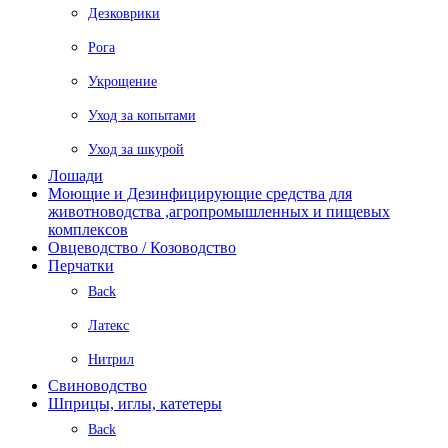
Дезковрики
Рога
Укрощение
Уход за копытами
Уход за шкурой
Лошади
Моющие и Дезинфицирующие средства для
животноводства ,агропромышленных и пищевых
комплексов
Овцеводство / Козоводство
Перчатки
Back
Латекс
Нитрил
Свиноводство
Шприцы, иглы, катетеры
Back