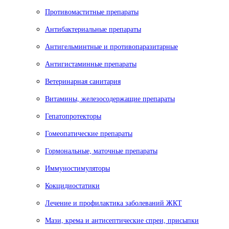
Противомаститные препараты
Антибактериальные препараты
Антигельминтные и противопаразитарные
Антигистаминные препараты
Ветеринарная санитария
Витамины, железосодержащие препараты
Гепатопротекторы
Гомеопатические препараты
Гормональные, маточные препараты
Иммуностимуляторы
Кокцидиостатики
Лечение и профилактика заболеваний ЖКТ
Мази, крема и антисептические спреи, присыпки