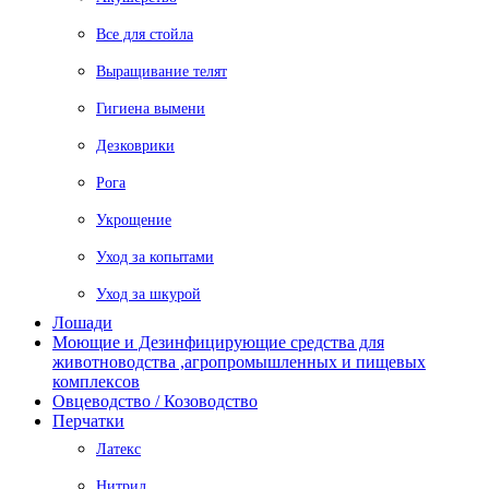
Все для стойла
Выращивание телят
Гигиена вымени
Дезковрики
Рога
Укрощение
Уход за копытами
Уход за шкурой
Лошади
Моющие и Дезинфицирующие средства для
животноводства ,агропромышленных и пищевых
комплексов
Овцеводство / Козоводство
Перчатки
Латекс
Нитрил