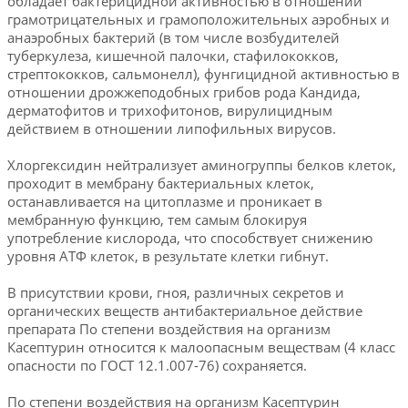
обладает бактерицидной активностью в отношении
грамотрицательных и грамоположительных аэробных и
анаэробных бактерий (в том числе возбудителей
туберкулеза, кишечной палочки, стафилококков,
стрептококков, сальмонелл), фунгицидной активностью в
отношении дрожжеподобных грибов рода Кандида,
дерматофитов и трихофитонов, вирулицидным
действием в отношении липофильных вирусов.
Хлоргексидин нейтрализует аминогруппы белков клеток,
проходит в мембрану бактериальных клеток,
останавливается на цитоплазме и проникает в
мембранную функцию, тем самым блокируя
употребление кислорода, что способствует снижению
уровня АТФ клеток, в результате клетки гибнут.
В присутствии крови, гноя, различных секретов и
органических веществ антибактериальное действие
препарата По степени воздействия на организм
Касептурин относится к малоопасным веществам (4 класс
опасности по ГОСТ 12.1.007-76) сохраняется.
По степени воздействия на организм Касептурин