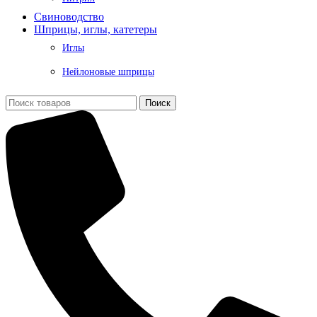
Свиноводство
Шприцы, иглы, катетеры
Иглы
Нейлоновые шприцы
Поиск