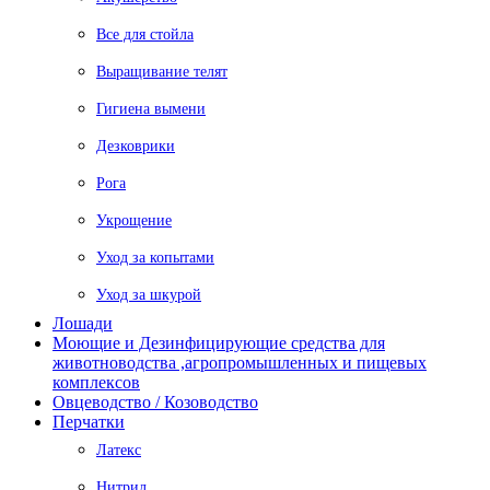
Все для стойла
Выращивание телят
Гигиена вымени
Дезковрики
Рога
Укрощение
Уход за копытами
Уход за шкурой
Лошади
Моющие и Дезинфицирующие средства для
животноводства ,агропромышленных и пищевых
комплексов
Овцеводство / Козоводство
Перчатки
Латекс
Нитрил