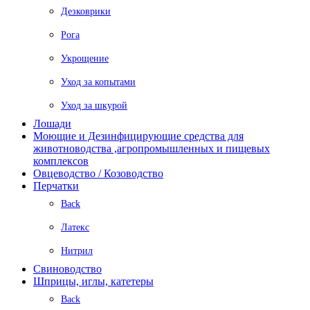
Дезковрики
Рога
Укрощение
Уход за копытами
Уход за шкурой
Лошади
Моющие и Дезинфицирующие средства для
животноводства ,агропромышленных и пищевых
комплексов
Овцеводство / Козоводство
Перчатки
Back
Латекс
Нитрил
Свиноводство
Шприцы, иглы, катетеры
Back