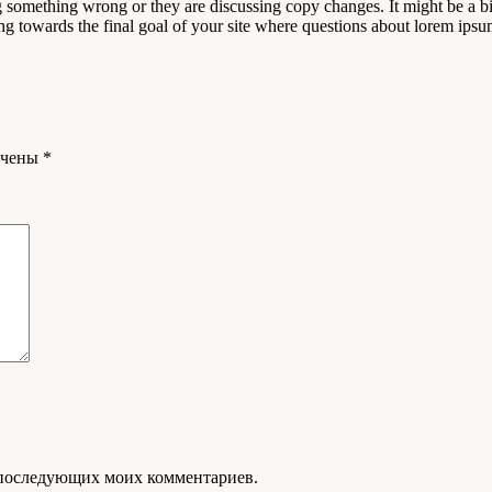
g something wrong or they are discussing copy changes. It might be a bi
king towards the final goal of your site where questions about lorem ipsu
ечены
*
ля последующих моих комментариев.