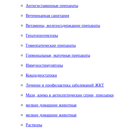
Антигистаминные препараты
Ветеринарная санитария
Витамины, железосодержащие препараты
Гепатопротекторы
Гомеопатические препараты
Гормональные, маточные препараты
Иммуностимуляторы
Кокцидиостатики
Лечение и профилактика заболеваний ЖКТ
Мази, крема и антисептические спреи, присыпки
мелкие домашние животные
мелкие домашние животные
Растворы