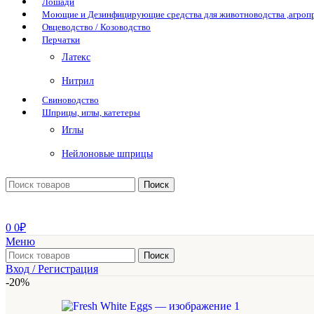
Лошади
Моющие и Дезинфицирующие средства для животноводства ,агро
Овцеводство / Козоводство
Перчатки
Латекс
Нитрил
Свиноводство
Шприцы, иглы, катетеры
Иглы
Нейлоновые шприцы
Поиск
0
0
₽
Меню
Поиск
Вход / Регистрация
-20%