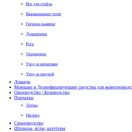
Все для стойла
Выращивание телят
Гигиена вымени
Дезковрики
Рога
Укрощение
Уход за копытами
Уход за шкурой
Лошади
Моющие и Дезинфицирующие средства для животноводс
Овцеводство / Козоводство
Перчатки
Латекс
Нитрил
Свиноводство
Шприцы, иглы, катетеры