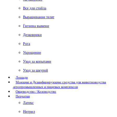
Все для стойла
Выращивание телят
Гигиена вымени
Дезковрики
Рога
Укрощение
Уход за копытами
Уход за шкурой
Лошади
Моющие и Дезинфицирующие средства для животноводства
,агропромышленных и пищевых комплексов
Овцеводство / Козоводство
Перчатки
Латекс
Нитрил