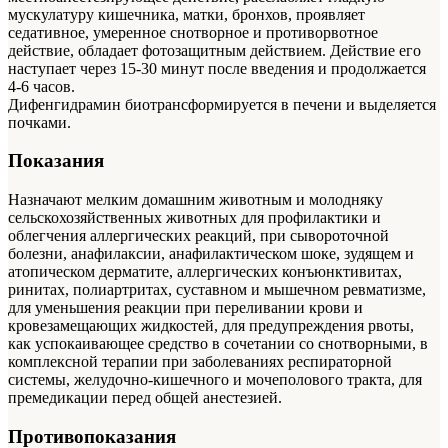
мускулатуру кишечника, матки, бронхов, проявляет
седативное, умеренное снотворное и противорвотное
действие, обладает фотозащитным действием. Действие его
наступает через 15-30 минут после введения и продолжается
4-6 часов.
Дифенгидрамин биотрансформируется в печени и выделяется
почками.
Показания
Назначают мелким домашним животным и молодняку
сельскохозяйственных животных для профилактики и
облегчения аллергических реакций, при сывороточной
болезни, анафилаксии, анафилактическом шоке, зудящем и
атопическом дерматите, аллергических конъюнктивитах,
ринитах, полиартритах, суставном и мышечном ревматизме,
для уменьшения реакции при переливании крови и
кровезамещающих жидкостей, для предупреждения рвоты,
как успокаивающее средство в сочетании со снотворными, в
комплексной терапии при заболеваниях респираторной
системы, желудочно-кишечного и мочеполового тракта, для
премедикации перед общей анестезией.
Противопоказания