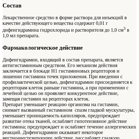
Состав
Лекарственное средство в форме раствора для инъекций в
качестве действующего вещества содержит 0,01 г
3
дифенгидрамина гидрохлорида и растворителя до 1,0 см
в
1,0 мл препарата.
Фармакологическое действие
Дифенгидрамин, входящий в состав препарата, является
антигистаминным средством. Его механизм действия
заключается в блокаде Н1 гистаминовых рецепторов и
лишении гистамина точек приложения. При введении с
профилактической целью, дифенгидрамин присоединяется к
рецепторам клеток раньше гистамина, а при применении с
лечебной целью он проявляет конкурентное действие,
замещая гистамин на рецепторах клеток.
Препарат уменьшает реакцию организма на гистамин,
снимает вызванный гистамином спазм гладкой мускулатуры,
уменьшает проницаемость капилляров, предупреждает
развитие отека тканей, ослабляет гипотензивное действие
гистамина; предупреждает и ослабляет течение аллергических
реакций. Дифенгидрамин оказывает некоторое
местноанестезирующее действие, расслабляет гладкую