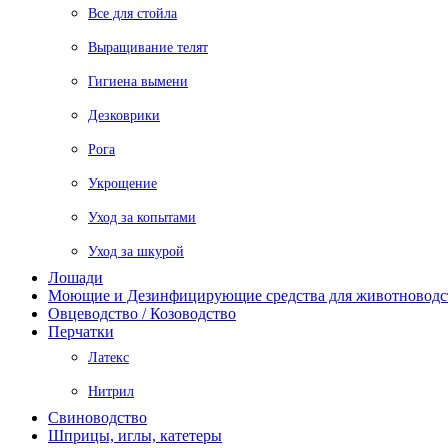
Все для стойла
Выращивание телят
Гигиена вымени
Дезковрики
Рога
Укрощение
Уход за копытами
Уход за шкурой
Лошади
Моющие и Дезинфицирующие средства для животноводс
Овцеводство / Козоводство
Перчатки
Латекс
Нитрил
Свиноводство
Шприцы, иглы, катетеры