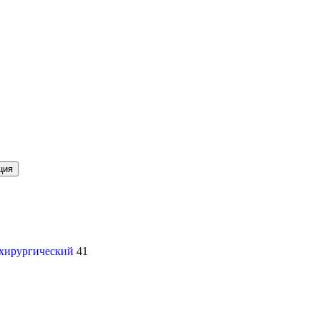
ция
 хирургический
41