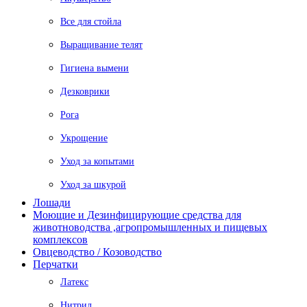
Все для стойла
Выращивание телят
Гигиена вымени
Дезковрики
Рога
Укрощение
Уход за копытами
Уход за шкурой
Лошади
Моющие и Дезинфицирующие средства для
животноводства ,агропромышленных и пищевых
комплексов
Овцеводство / Козоводство
Перчатки
Латекс
Нитрил