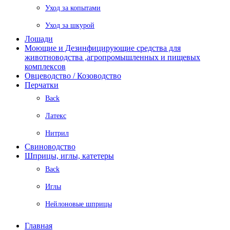
Уход за копытами
Уход за шкурой
Лошади
Моющие и Дезинфицирующие средства для
животноводства ,агропромышленных и пищевых
комплексов
Овцеводство / Козоводство
Перчатки
Back
Латекс
Нитрил
Свиноводство
Шприцы, иглы, катетеры
Back
Иглы
Нейлоновые шприцы
Главная