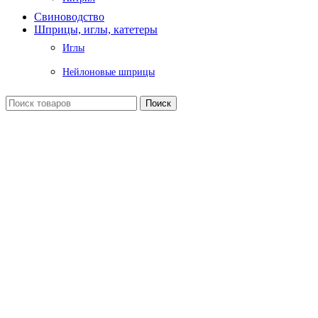
Свиноводство
Шприцы, иглы, катетеры
Иглы
Нейлоновые шприцы
Поиск