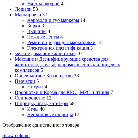
Уход за шкурой
4
Лошади
53
Маркировка
37
Аэрозоли и туб маркеры
14
Бирки
3
Выщипы
4
Ножные ленты
4
Ремни и цифры для маркировки
14
Электронная идентификация
3
мелкие домашние животные
10
Моющие и Дезинфицирующие средства для
животноводства ,агропромышленных и пищевых
комплексов
5
Овцеводство / Козоводство
38
Перчатки
5
Нитрил
4
Пробиотки и Корма для КРС , МРС и птицы
7
Свиноводство
12
Шприцы, иглы, катетеры
68
Иглы
40
Нейлоновые шприцы
17
Отображение единственного товара
Show column