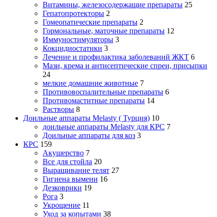
Витамины, железосодержащие препараты
25
Гепатопротекторы
2
Гомеопатические препараты
2
Гормональные, маточные препараты
12
Иммуностимуляторы
3
Кокцидиостатики
3
Лечение и профилактика заболеваний ЖКТ
6
Мази, крема и антисептические спреи, присыпки
24
мелкие домашние животные
7
Противовоспалительные препараты
6
Противомаститные препараты
14
Растворы
8
Доильные аппараты Melasty ( Турция)
10
доильные аппараты Melasty для КРС
7
Доильные аппараты для коз
3
КРС
159
Акушерство
7
Все для стойла
20
Выращивание телят
27
Гигиена вымени
16
Дезковрики
19
Рога
3
Укрощение
11
Уход за копытами
38