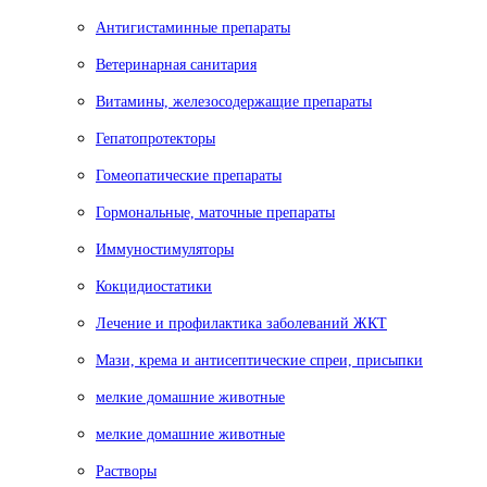
Антигистаминные препараты
Ветеринарная санитария
Витамины, железосодержащие препараты
Гепатопротекторы
Гомеопатические препараты
Гормональные, маточные препараты
Иммуностимуляторы
Кокцидиостатики
Лечение и профилактика заболеваний ЖКТ
Мази, крема и антисептические спреи, присыпки
мелкие домашние животные
мелкие домашние животные
Растворы