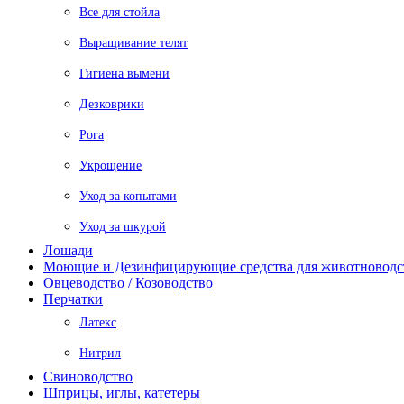
Все для стойла
Выращивание телят
Гигиена вымени
Дезковрики
Рога
Укрощение
Уход за копытами
Уход за шкурой
Лошади
Моющие и Дезинфицирующие средства для животноводс
Овцеводство / Козоводство
Перчатки
Латекс
Нитрил
Свиноводство
Шприцы, иглы, катетеры