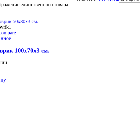
бражение единственного товара
compare
анное
врик 100х70х3 см.
чии
ину