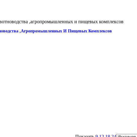
оводства ,агропромышленных И Пищевых Комплексов
Показать
9
12
18
24