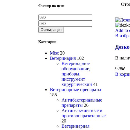
Ото
Фильтр по цене
Фильтрация
Add to 
В избр
Категории
Дезко
Misc
20
В нали
Ветеринария
102
Ветеринарное
оборудование,
928
₽
приборы,
В корз
инструмент
хирургический
41
Ветеринарные препараты
185
Антибактериальные
препараты
26
Антигельминтные и
противопаразитарные
20
Ветеринарная