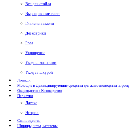
Все для стойла
Выращивание телят
Гигиена вымени
Дезковрики
Рога
Укрощение
Уход за копытами
Уход за шкурой
Лошади
Моющие и Дезинфицирующие средства для животноводства ,агро
Овцеводство / Козоводство
Перчатки
Латекс
Нитрил
Свиноводство
Шприцы, иглы, катетеры