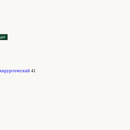
ция
 хирургический
41