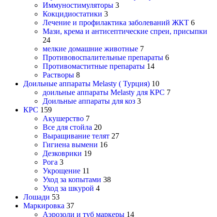
Иммуностимуляторы
3
Кокцидиостатики
3
Лечение и профилактика заболеваний ЖКТ
6
Мази, крема и антисептические спреи, присыпки
24
мелкие домашние животные
7
Противовоспалительные препараты
6
Противомаститные препараты
14
Растворы
8
Доильные аппараты Melasty ( Турция)
10
доильные аппараты Melasty для КРС
7
Доильные аппараты для коз
3
КРС
159
Акушерство
7
Все для стойла
20
Выращивание телят
27
Гигиена вымени
16
Дезковрики
19
Рога
3
Укрощение
11
Уход за копытами
38
Уход за шкурой
4
Лошади
53
Маркировка
37
Аэрозоли и туб маркеры
14