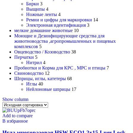
Бирки
3
Выщипы
4
Ножные ленты
4
Ремни и цифры для маркировки
14
Электронная идентификация
3
мелкие домашние животные
10
Моющие и Дезинфицирующие средства для
животноводства ,агропромышленных и пищевых
комплексов
5
Овцеводство / Козоводство
38
Перчатки
5
Нитрил
4
Пробиотки и Корма для КРС , МРС и птицы
7
Свиноводство
12
Шприцы, иглы, катетеры
68
Иглы
40
Нейлоновые шприцы
17
Show column
Add to compare
В избранное
Игла многоразовая HSW-ECO1,2х15 Luer-Lock