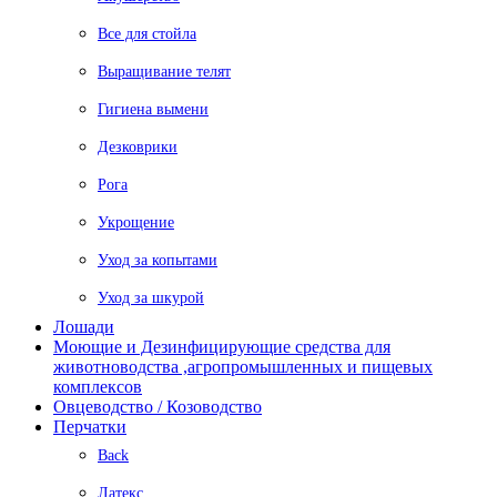
Все для стойла
Выращивание телят
Гигиена вымени
Дезковрики
Рога
Укрощение
Уход за копытами
Уход за шкурой
Лошади
Моющие и Дезинфицирующие средства для
животноводства ,агропромышленных и пищевых
комплексов
Овцеводство / Козоводство
Перчатки
Back
Латекс