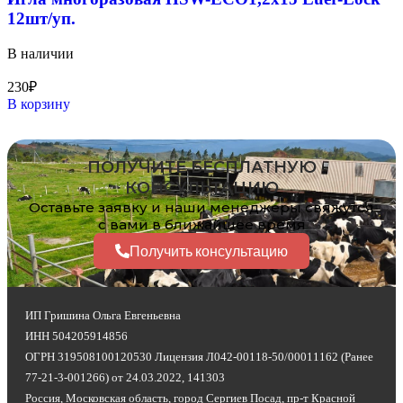
12шт/уп.
В наличии
230
₽
В корзину
ПОЛУЧИТЕ БЕСПЛАТНУЮ
КОНСУЛЬТАЦИЮ
Оставьте заявку и наши менеджеры свяжутся
с вами в ближайшее время
Получить консультацию
ИП Гришина Ольга Евгеньевна
ИНН 504205914856
ОГРН 319508100120530 Лицензия Л042-00118-50/00011162 (Ранее
77-21-3-001266) от 24.03.2022, 141303
Россия, Московская область, город Сергиев Посад, пр-т Красной