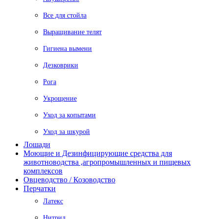
Все для стойла
Выращивание телят
Гигиена вымени
Дезковрики
Рога
Укрощение
Уход за копытами
Уход за шкурой
Лошади
Моющие и Дезинфицирующие средства для
животноводства ,агропромышленных и пищевых
комплексов
Овцеводство / Козоводство
Перчатки
Латекс
Нитрил