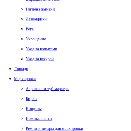
Гигиена вымени
Дезковрики
Рога
Укрощение
Уход за копытами
Уход за шкурой
Лошади
Маркировка
Аэрозоли и туб маркеры
Бирки
Выщипы
Ножные ленты
Ремни и цифры для маркировки