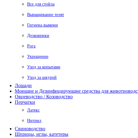
Все для стойла
Выращивание телят
Гигиена вымени
Дезковрики
Рога
Укрощение
Уход за копытами
Уход за шкурой
Лошади
Моющие и Дезинфицирующие средства для животноводс
Овцеводство / Козоводство
Перчатки
Латекс
Нитрил
Свиноводство
Шприцы, иглы, катетеры