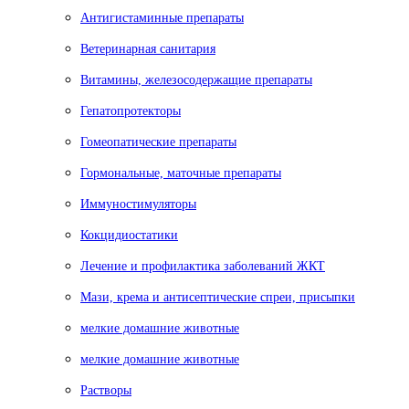
Антигистаминные препараты
Ветеринарная санитария
Витамины, железосодержащие препараты
Гепатопротекторы
Гомеопатические препараты
Гормональные, маточные препараты
Иммуностимуляторы
Кокцидиостатики
Лечение и профилактика заболеваний ЖКТ
Мази, крема и антисептические спреи, присыпки
мелкие домашние животные
мелкие домашние животные
Растворы