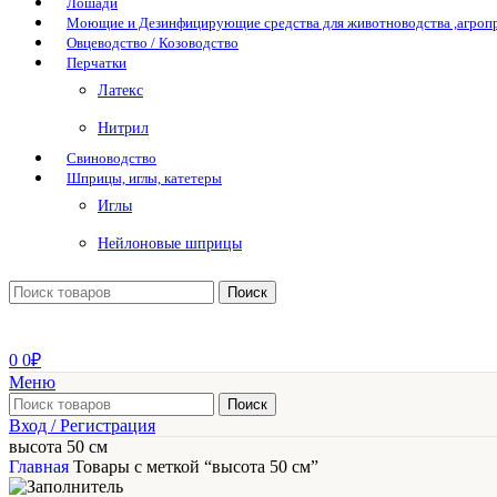
Лошади
Моющие и Дезинфицирующие средства для животноводства ,агро
Овцеводство / Козоводство
Перчатки
Латекс
Нитрил
Свиноводство
Шприцы, иглы, катетеры
Иглы
Нейлоновые шприцы
Поиск
0
0
₽
Меню
Поиск
Вход / Регистрация
высота 50 см
Главная
Товары с меткой “высота 50 см”