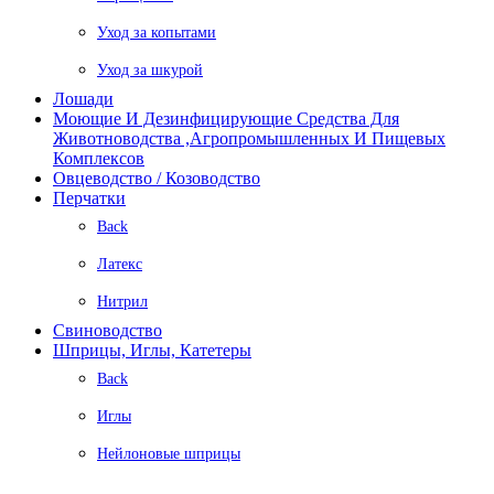
Уход за копытами
Уход за шкурой
Лошади
Моющие И Дезинфицирующие Средства Для
Животноводства ,агропромышленных И Пищевых
Комплексов
Овцеводство / Козоводство
Перчатки
Back
Латекс
Нитрил
Свиноводство
Шприцы, Иглы, Катетеры
Back
Иглы
Нейлоновые шприцы