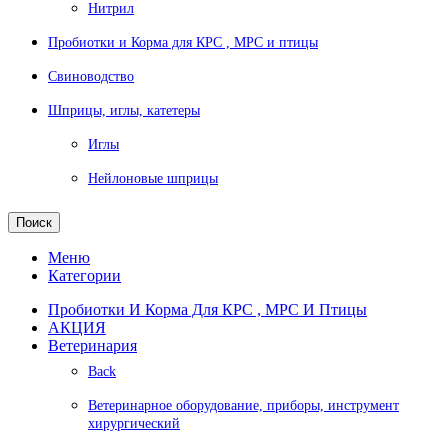
Нитрил
Пробиотки и Корма для КРС , МРС и птицы
Свиноводство
Шприцы, иглы, катетеры
Иглы
Нейлоновые шприцы
Поиск
Меню
Категории
Пробиотки И Корма Для КРС , МРС И Птицы
АКЦИЯ
Ветеринария
Back
Ветеринарное оборудование, приборы, инструмент
хирургический