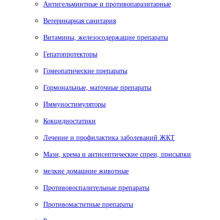
Антигельминтные и противопаразитарные
Ветеринарная санитария
Витамины, железосодержащие препараты
Гепатопротекторы
Гомеопатические препараты
Гормональные, маточные препараты
Иммуностимуляторы
Кокцидиостатики
Лечение и профилактика заболеваний ЖКТ
Мази, крема и антисептические спреи, присыпки
мелкие домашние животные
Противовоспалительные препараты
Противомаститные препараты