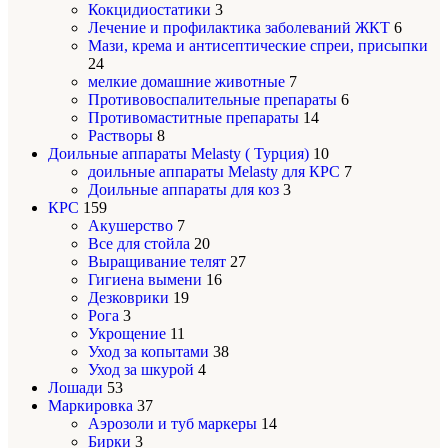
Кокцидиостатики
3
Лечение и профилактика заболеваний ЖКТ
6
Мази, крема и антисептические спреи, присыпки
24
мелкие домашние животные
7
Противовоспалительные препараты
6
Противомаститные препараты
14
Растворы
8
Доильные аппараты Melasty ( Турция)
10
доильные аппараты Melasty для КРС
7
Доильные аппараты для коз
3
КРС
159
Акушерство
7
Все для стойла
20
Выращивание телят
27
Гигиена вымени
16
Дезковрики
19
Рога
3
Укрощение
11
Уход за копытами
38
Уход за шкурой
4
Лошади
53
Маркировка
37
Аэрозоли и туб маркеры
14
Бирки
3