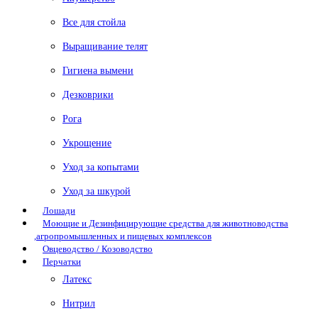
Все для стойла
Выращивание телят
Гигиена вымени
Дезковрики
Рога
Укрощение
Уход за копытами
Уход за шкурой
Лошади
Моющие и Дезинфицирующие средства для животноводства
,агропромышленных и пищевых комплексов
Овцеводство / Козоводство
Перчатки
Латекс
Нитрил