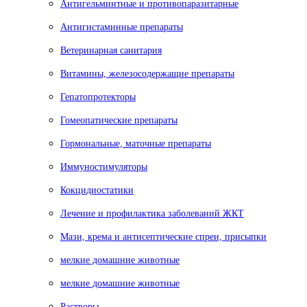
Антигельминтные и противопаразитарные
Антигистаминные препараты
Ветеринарная санитария
Витамины, железосодержащие препараты
Гепатопротекторы
Гомеопатические препараты
Гормональные, маточные препараты
Иммуностимуляторы
Кокцидиостатики
Лечение и профилактика заболеваний ЖКТ
Мази, крема и антисептические спреи, присыпки
мелкие домашние животные
мелкие домашние животные
Растворы