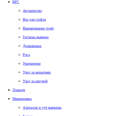
КРС
Акушерство
Все для стойла
Выращивание телят
Гигиена вымени
Дезковрики
Рога
Укрощение
Уход за копытами
Уход за шкурой
Лошади
Маркировка
Аэрозоли и туб маркеры