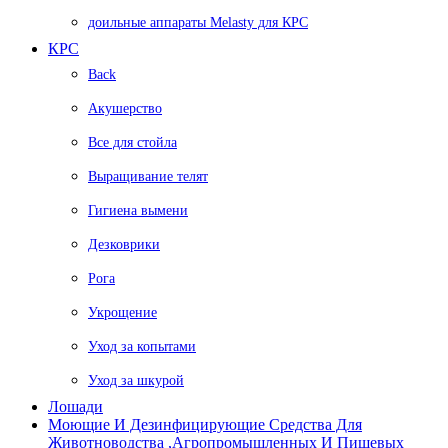
доильные аппараты Melasty для КРС
КРС
Back
Акушерство
Все для стойла
Выращивание телят
Гигиена вымени
Дезковрики
Рога
Укрощение
Уход за копытами
Уход за шкурой
Лошади
Моющие И Дезинфицирующие Средства Для
Животноводства ,агропромышленных И Пищевых