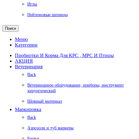
Иглы
Нейлоновые шприцы
Поиск
Меню
Категории
Пробиотки И Корма Для КРС , МРС И Птицы
АКЦИЯ
Ветеринария
Back
Ветеринарное оборудование, приборы, инструмент
хирургический
Шовный материал
Маркировка
Back
Аэрозоли и туб маркеры
Бирки