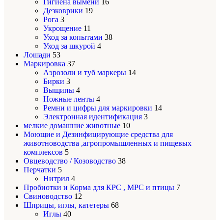
Гигиена вымени
16
Дезковрики
19
Рога
3
Укрощение
11
Уход за копытами
38
Уход за шкурой
4
Лошади
53
Маркировка
37
Аэрозоли и туб маркеры
14
Бирки
3
Выщипы
4
Ножные ленты
4
Ремни и цифры для маркировки
14
Электронная идентификация
3
мелкие домашние животные
10
Моющие и Дезинфицирующие средства для
животноводства ,агропромышленных и пищевых
комплексов
5
Овцеводство / Козоводство
38
Перчатки
5
Нитрил
4
Пробиотки и Корма для КРС , МРС и птицы
7
Свиноводство
12
Шприцы, иглы, катетеры
68
Иглы
40