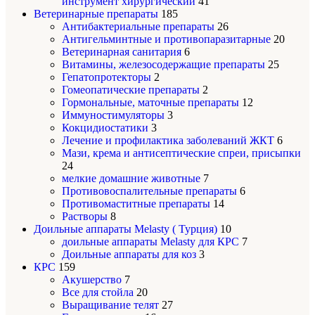
инструмент хирургический
41
Ветеринарные препараты
185
Антибактериальные препараты
26
Антигельминтные и противопаразитарные
20
Ветеринарная санитария
6
Витамины, железосодержащие препараты
25
Гепатопротекторы
2
Гомеопатические препараты
2
Гормональные, маточные препараты
12
Иммуностимуляторы
3
Кокцидиостатики
3
Лечение и профилактика заболеваний ЖКТ
6
Мази, крема и антисептические спреи, присыпки
24
мелкие домашние животные
7
Противовоспалительные препараты
6
Противомаститные препараты
14
Растворы
8
Доильные аппараты Melasty ( Турция)
10
доильные аппараты Melasty для КРС
7
Доильные аппараты для коз
3
КРС
159
Акушерство
7
Все для стойла
20
Выращивание телят
27