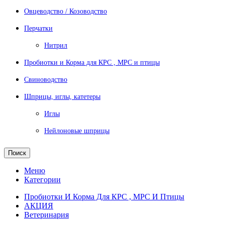
Овцеводство / Козоводство
Перчатки
Нитрил
Пробиотки и Корма для КРС , МРС и птицы
Свиноводство
Шприцы, иглы, катетеры
Иглы
Нейлоновые шприцы
Поиск
Меню
Категории
Пробиотки И Корма Для КРС , МРС И Птицы
АКЦИЯ
Ветеринария