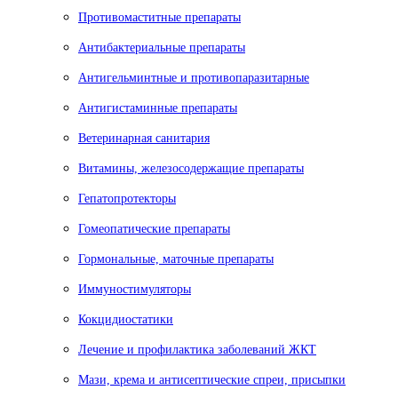
Противомаститные препараты
Антибактериальные препараты
Антигельминтные и противопаразитарные
Антигистаминные препараты
Ветеринарная санитария
Витамины, железосодержащие препараты
Гепатопротекторы
Гомеопатические препараты
Гормональные, маточные препараты
Иммуностимуляторы
Кокцидиостатики
Лечение и профилактика заболеваний ЖКТ
Мази, крема и антисептические спреи, присыпки