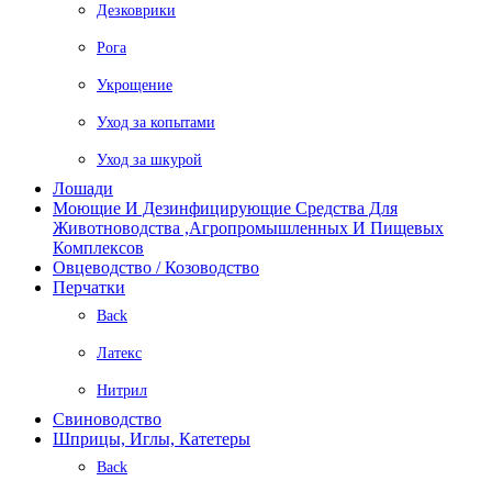
Дезковрики
Рога
Укрощение
Уход за копытами
Уход за шкурой
Лошади
Моющие И Дезинфицирующие Средства Для
Животноводства ,агропромышленных И Пищевых
Комплексов
Овцеводство / Козоводство
Перчатки
Back
Латекс
Нитрил
Свиноводство
Шприцы, Иглы, Катетеры
Back