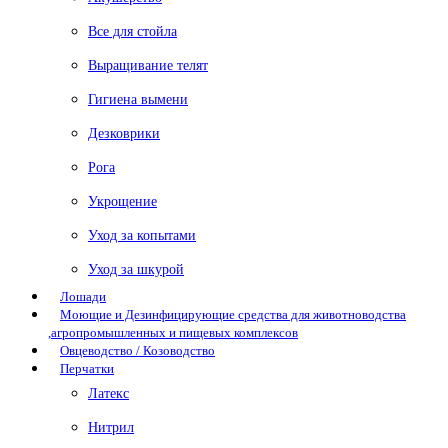
Все для стойла
Выращивание телят
Гигиена вымени
Дезковрики
Рога
Укрощение
Уход за копытами
Уход за шкурой
Лошади
Моющие и Дезинфицирующие средства для животноводства
,агропромышленных и пищевых комплексов
Овцеводство / Козоводство
Перчатки
Латекс
Нитрил