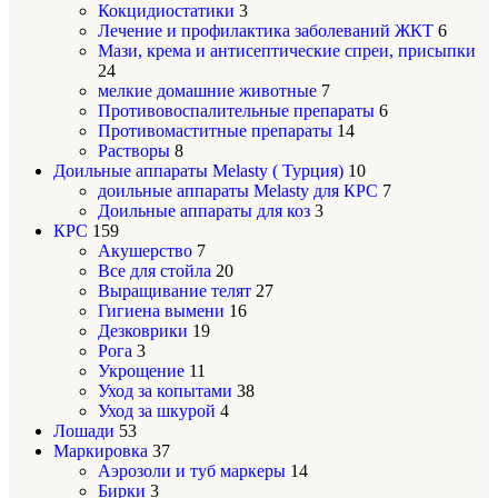
Кокцидиостатики
3
Лечение и профилактика заболеваний ЖКТ
6
Мази, крема и антисептические спреи, присыпки
24
мелкие домашние животные
7
Противовоспалительные препараты
6
Противомаститные препараты
14
Растворы
8
Доильные аппараты Melasty ( Турция)
10
доильные аппараты Melasty для КРС
7
Доильные аппараты для коз
3
КРС
159
Акушерство
7
Все для стойла
20
Выращивание телят
27
Гигиена вымени
16
Дезковрики
19
Рога
3
Укрощение
11
Уход за копытами
38
Уход за шкурой
4
Лошади
53
Маркировка
37
Аэрозоли и туб маркеры
14
Бирки
3