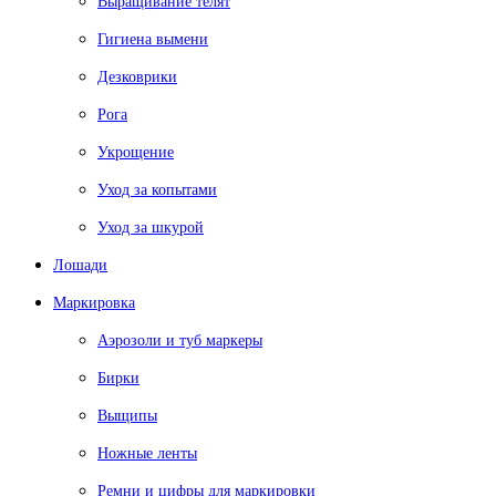
Выращивание телят
Гигиена вымени
Дезковрики
Рога
Укрощение
Уход за копытами
Уход за шкурой
Лошади
Маркировка
Аэрозоли и туб маркеры
Бирки
Выщипы
Ножные ленты
Ремни и цифры для маркировки