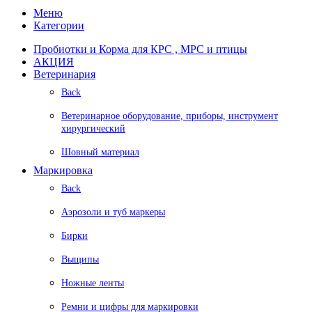
Меню
Категории
Пробиотки и Корма для КРС , МРС и птицы
АКЦИЯ
Ветеринария
Back
Ветеринарное оборудование, приборы, инструмент
хирургический
Шовный материал
Маркировка
Back
Аэрозоли и туб маркеры
Бирки
Выщипы
Ножные ленты
Ремни и цифры для маркировки