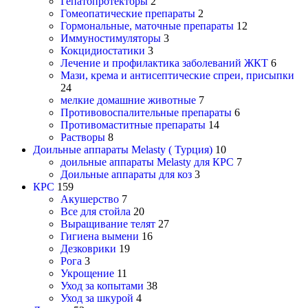
Гепатопротекторы
2
Гомеопатические препараты
2
Гормональные, маточные препараты
12
Иммуностимуляторы
3
Кокцидиостатики
3
Лечение и профилактика заболеваний ЖКТ
6
Мази, крема и антисептические спреи, присыпки
24
мелкие домашние животные
7
Противовоспалительные препараты
6
Противомаститные препараты
14
Растворы
8
Доильные аппараты Melasty ( Турция)
10
доильные аппараты Melasty для КРС
7
Доильные аппараты для коз
3
КРС
159
Акушерство
7
Все для стойла
20
Выращивание телят
27
Гигиена вымени
16
Дезковрики
19
Рога
3
Укрощение
11
Уход за копытами
38
Уход за шкурой
4