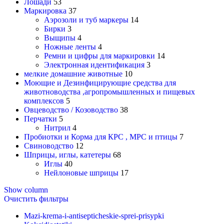
Лошади
53
Маркировка
37
Аэрозоли и туб маркеры
14
Бирки
3
Выщипы
4
Ножные ленты
4
Ремни и цифры для маркировки
14
Электронная идентификация
3
мелкие домашние животные
10
Моющие и Дезинфицирующие средства для
животноводства ,агропромышленных и пищевых
комплексов
5
Овцеводство / Козоводство
38
Перчатки
5
Нитрил
4
Пробиотки и Корма для КРС , МРС и птицы
7
Свиноводство
12
Шприцы, иглы, катетеры
68
Иглы
40
Нейлоновые шприцы
17
Show column
Очистить фильтры
Mazi-krema-i-antisepticheskie-sprei-prisypki