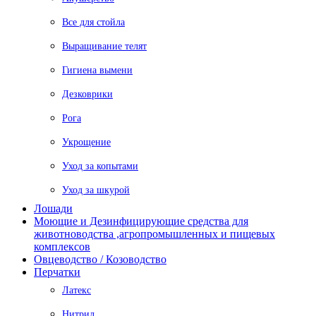
Все для стойла
Выращивание телят
Гигиена вымени
Дезковрики
Рога
Укрощение
Уход за копытами
Уход за шкурой
Лошади
Моющие и Дезинфицирующие средства для
животноводства ,агропромышленных и пищевых
комплексов
Овцеводство / Козоводство
Перчатки
Латекс
Нитрил