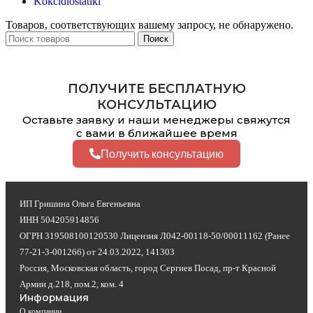
Kokcidiostatiki
Товаров, соответствующих вашему запросу, не обнаружено.
Поиск
ПОЛУЧИТЕ БЕСПЛАТНУЮ
КОНСУЛЬТАЦИЮ
Оставьте заявку и наши менеджеры свяжутся
с вами в ближайшее время
Получить консультацию
ИП Гришина Ольга Евгеньевна
ИНН 504205914856
ОГРН 319508100120530 Лицензия Л042-00118-50/00011162 (Ранее
77-21-3-001266) от 24.03.2022, 141303
Россия, Московская область, город Сергиев Посад, пр-т Красной
Армии д.218, пом.2, ком. 4
Информация
О компании