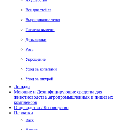
Акушерство
Все для стойла
Выращивание телят
Гигиена вымени
Дезковрики
Рога
Укрощение
Уход за копытами
Уход за шкурой
Лошади
Моющие и Дезинфицирующие средства для
животноводства ,агропромышленных и пищевых
комплексов
Овцеводство / Козоводство
Перчатки
Back