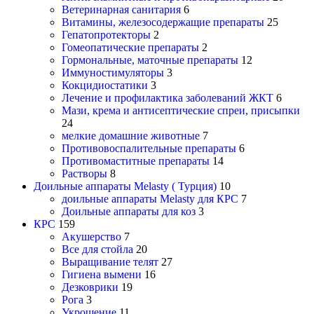
Ветеринарная санитария
6
Витамины, железосодержащие препараты
25
Гепатопротекторы
2
Гомеопатические препараты
2
Гормональные, маточные препараты
12
Иммуностимуляторы
3
Кокцидиостатики
3
Лечение и профилактика заболеваний ЖКТ
6
Мази, крема и антисептические спреи, присыпки
24
мелкие домашние животные
7
Противовоспалительные препараты
6
Противомаститные препараты
14
Растворы
8
Доильные аппараты Melasty ( Турция)
10
доильные аппараты Melasty для КРС
7
Доильные аппараты для коз
3
КРС
159
Акушерство
7
Все для стойла
20
Выращивание телят
27
Гигиена вымени
16
Дезковрики
19
Рога
3
Укрощение
11