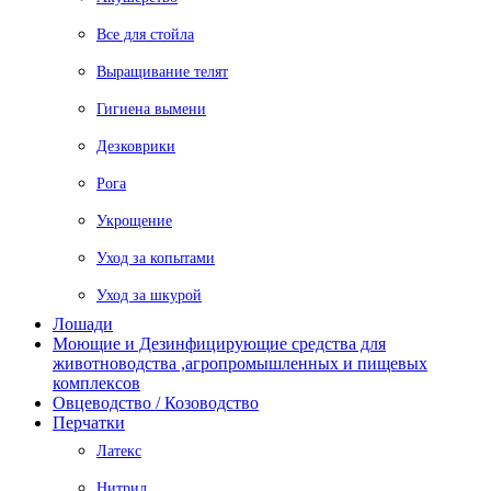
Все для стойла
Выращивание телят
Гигиена вымени
Дезковрики
Рога
Укрощение
Уход за копытами
Уход за шкурой
Лошади
Моющие и Дезинфицирующие средства для
животноводства ,агропромышленных и пищевых
комплексов
Овцеводство / Козоводство
Перчатки
Латекс
Нитрил