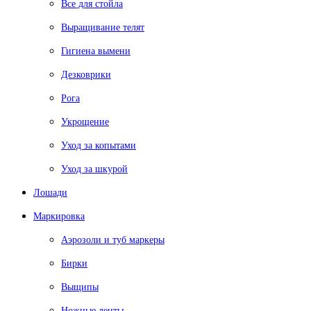
Все для стойла
Выращивание телят
Гигиена вымени
Дезковрики
Рога
Укрощение
Уход за копытами
Уход за шкурой
Лошади
Маркировка
Аэрозоли и туб маркеры
Бирки
Выщипы
Ножные ленты