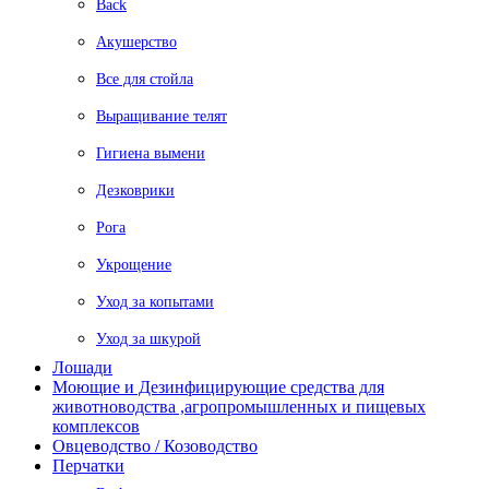
Back
Акушерство
Все для стойла
Выращивание телят
Гигиена вымени
Дезковрики
Рога
Укрощение
Уход за копытами
Уход за шкурой
Лошади
Моющие и Дезинфицирующие средства для
животноводства ,агропромышленных и пищевых
комплексов
Овцеводство / Козоводство
Перчатки