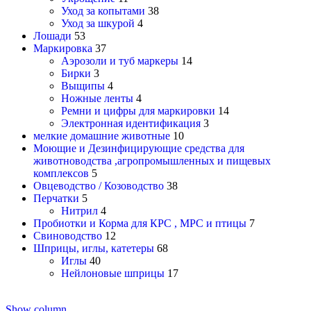
Уход за копытами
38
Уход за шкурой
4
Лошади
53
Маркировка
37
Аэрозоли и туб маркеры
14
Бирки
3
Выщипы
4
Ножные ленты
4
Ремни и цифры для маркировки
14
Электронная идентификация
3
мелкие домашние животные
10
Моющие и Дезинфицирующие средства для
животноводства ,агропромышленных и пищевых
комплексов
5
Овцеводство / Козоводство
38
Перчатки
5
Нитрил
4
Пробиотки и Корма для КРС , МРС и птицы
7
Свиноводство
12
Шприцы, иглы, катетеры
68
Иглы
40
Нейлоновые шприцы
17
Show column