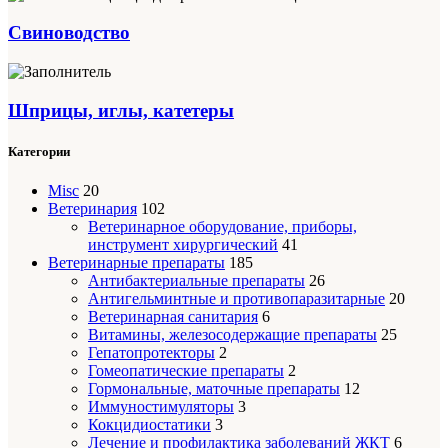
Свиноводство
Шприцы, иглы, катетеры
Категории
Misc
20
Ветеринария
102
Ветеринарное оборудование, приборы,
инструмент хирургический
41
Ветеринарные препараты
185
Антибактериальные препараты
26
Антигельминтные и противопаразитарные
20
Ветеринарная санитария
6
Витамины, железосодержащие препараты
25
Гепатопротекторы
2
Гомеопатические препараты
2
Гормональные, маточные препараты
12
Иммуностимуляторы
3
Кокцидиостатики
3
Лечение и профилактика заболеваний ЖКТ
6