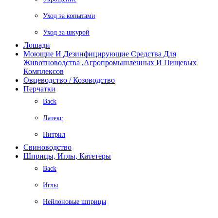
Уход за копытами
Уход за шкурой
Лошади
Моющие И Дезинфицирующие Средства Для
Животноводства ,агропромышленных И Пищевых
Комплексов
Овцеводство / Козоводство
Перчатки
Back
Латекс
Нитрил
Свиноводство
Шприцы, Иглы, Катетеры
Back
Иглы
Нейлоновые шприцы