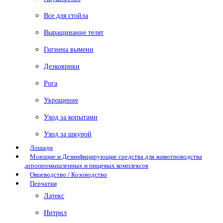
Все для стойла
Выращивание телят
Гигиена вымени
Дезковрики
Рога
Укрощение
Уход за копытами
Уход за шкурой
Лошади
Моющие и Дезинфицирующие средства для животноводства
,агропромышленных и пищевых комплексов
Овцеводство / Козоводство
Перчатки
Латекс
Нитрил