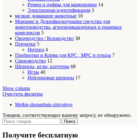
Ремни и цифры для маркировки
14
Электронная идентификация
3
мелкие домашние животные
10
Моющие и Дезинфицирующие средства для
животноводства ,агропромышленных и пищевых
комплексов
5
Овцеводство / Козоводство
38
Перчатки
5
Нитрил
4
Пробиотки и Корма для КРС , МРС и птицы
7
Свиноводство
12
Шприцы, иглы, катетеры
68
Иглы
40
Нейлоновые шприцы
17
Show column
Очистить фильтры
Melkie-domashnie-zhivotnye
Товаров, соответствующих вашему запросу, не обнаружено.
Поиск
Получите бесплатную