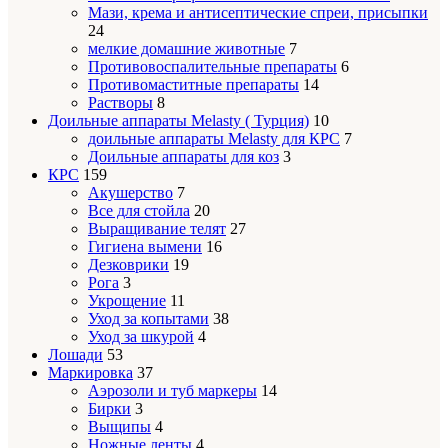
Мази, крема и антисептические спреи, присыпки
24
мелкие домашние животные
7
Противовоспалительные препараты
6
Противомаститные препараты
14
Растворы
8
Доильные аппараты Melasty ( Турция)
10
доильные аппараты Melasty для КРС
7
Доильные аппараты для коз
3
КРС
159
Акушерство
7
Все для стойла
20
Выращивание телят
27
Гигиена вымени
16
Дезковрики
19
Рога
3
Укрощение
11
Уход за копытами
38
Уход за шкурой
4
Лошади
53
Маркировка
37
Аэрозоли и туб маркеры
14
Бирки
3
Выщипы
4
Ножные ленты
4