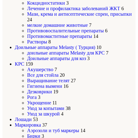
Кокцидиостатики
3
Лечение и профилактика заболеваний ЖКТ
6
Мази, крема и антисептические спреи, присыпки
24
мелкие домашние животные
7
Противовоспалительные препараты
6
Противомаститные препараты
14
Растворы
8
Доильные аппараты Melasty ( Турция)
10
доильные аппараты Melasty для КРС
7
Доильные аппараты для коз
3
КРС
159
Акушерство
7
Все для стойла
20
Выращивание телят
27
Гигиена вымени
16
Дезковрики
19
Рога
3
Укрощение
11
Уход за копытами
38
Уход за шкурой
4
Лошади
53
Маркировка
37
Аэрозоли и туб маркеры
14
Бирки
3