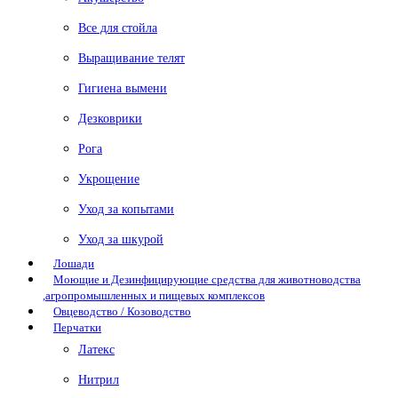
Все для стойла
Выращивание телят
Гигиена вымени
Дезковрики
Рога
Укрощение
Уход за копытами
Уход за шкурой
Лошади
Моющие и Дезинфицирующие средства для животноводства
,агропромышленных и пищевых комплексов
Овцеводство / Козоводство
Перчатки
Латекс
Нитрил