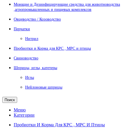
Моющие и Дезинфицирующие средства для животноводства
,агропромышленных и пищевых комплексов
Овцеводство / Козоводство
Перчатки
Нитрил
Пробиотки и Корма для КРС , МРС и птицы
Свиноводство
Шприцы, иглы, катетеры
Иглы
Нейлоновые шприцы
Поиск
Меню
Категории
Пробиотки И Корма Для КРС , МРС И Птицы