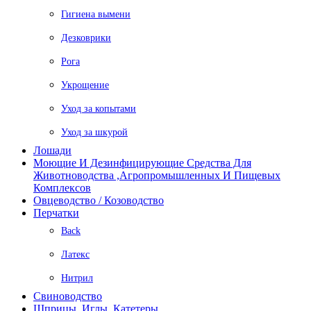
Гигиена вымени
Дезковрики
Рога
Укрощение
Уход за копытами
Уход за шкурой
Лошади
Моющие И Дезинфицирующие Средства Для
Животноводства ,агропромышленных И Пищевых
Комплексов
Овцеводство / Козоводство
Перчатки
Back
Латекс
Нитрил
Свиноводство
Шприцы, Иглы, Катетеры