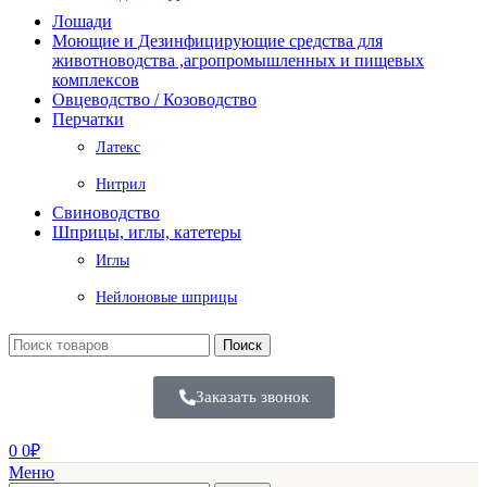
Лошади
Моющие и Дезинфицирующие средства для
животноводства ,агропромышленных и пищевых
комплексов
Овцеводство / Козоводство
Перчатки
Латекс
Нитрил
Свиноводство
Шприцы, иглы, катетеры
Иглы
Нейлоновые шприцы
Поиск
Заказать звонок
0
0
₽
Меню