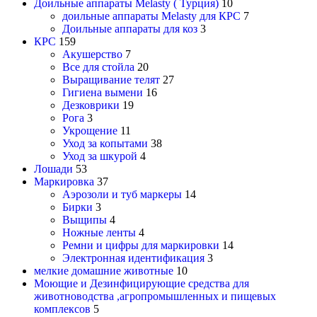
Доильные аппараты Melasty ( Турция)
10
доильные аппараты Melasty для КРС
7
Доильные аппараты для коз
3
КРС
159
Акушерство
7
Все для стойла
20
Выращивание телят
27
Гигиена вымени
16
Дезковрики
19
Рога
3
Укрощение
11
Уход за копытами
38
Уход за шкурой
4
Лошади
53
Маркировка
37
Аэрозоли и туб маркеры
14
Бирки
3
Выщипы
4
Ножные ленты
4
Ремни и цифры для маркировки
14
Электронная идентификация
3
мелкие домашние животные
10
Моющие и Дезинфицирующие средства для
животноводства ,агропромышленных и пищевых
комплексов
5