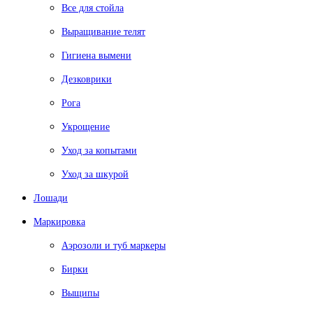
Все для стойла
Выращивание телят
Гигиена вымени
Дезковрики
Рога
Укрощение
Уход за копытами
Уход за шкурой
Лошади
Маркировка
Аэрозоли и туб маркеры
Бирки
Выщипы