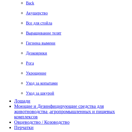
Back
Акушерство
Все для стойла
Выращивание телят
Гигиена вымени
Дезковрики
Рога
Укрощение
Уход за копытами
Уход за шкурой
Лошади
Моющие и Дезинфицирующие средства для
животноводства ,агропромышленных и пищевых
комплексов
Овцеводство / Козоводство
Перчатки