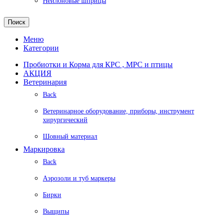
Нейлоновые шприцы
Поиск
Меню
Категории
Пробиотки и Корма для КРС , МРС и птицы
АКЦИЯ
Ветеринария
Back
Ветеринарное оборудование, приборы, инструмент
хирургический
Шовный материал
Маркировка
Back
Аэрозоли и туб маркеры
Бирки
Выщипы