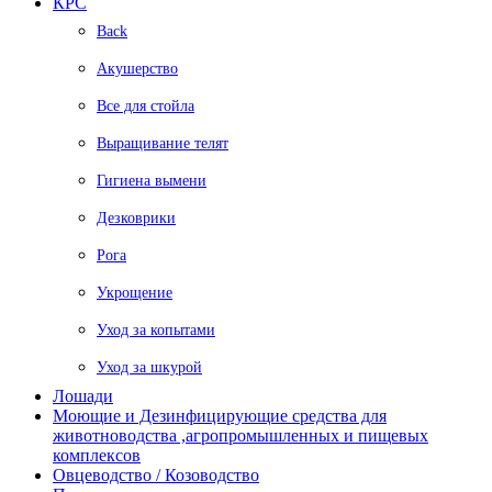
КРС
Back
Акушерство
Все для стойла
Выращивание телят
Гигиена вымени
Дезковрики
Рога
Укрощение
Уход за копытами
Уход за шкурой
Лошади
Моющие и Дезинфицирующие средства для
животноводства ,агропромышленных и пищевых
комплексов
Овцеводство / Козоводство