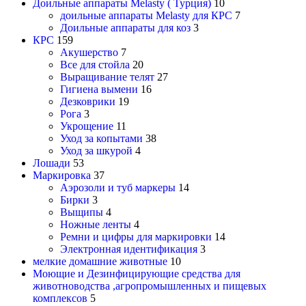
Доильные аппараты Melasty ( Турция)
10
доильные аппараты Melasty для КРС
7
Доильные аппараты для коз
3
КРС
159
Акушерство
7
Все для стойла
20
Выращивание телят
27
Гигиена вымени
16
Дезковрики
19
Рога
3
Укрощение
11
Уход за копытами
38
Уход за шкурой
4
Лошади
53
Маркировка
37
Аэрозоли и туб маркеры
14
Бирки
3
Выщипы
4
Ножные ленты
4
Ремни и цифры для маркировки
14
Электронная идентификация
3
мелкие домашние животные
10
Моющие и Дезинфицирующие средства для
животноводства ,агропромышленных и пищевых
комплексов
5