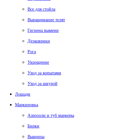
Все для стойла
Выращивание телят
Гигиена вымени
Дезковрики
Рога
Укрощение
Уход за копытами
Уход за шкурой
Лошади
Маркировка
Аэрозоли и туб маркеры
Бирки
Выщипы