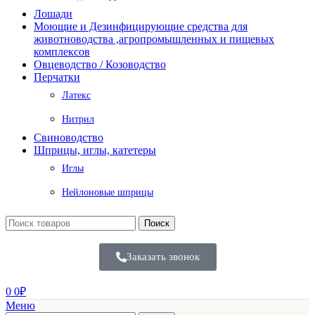
Лошади
Моющие и Дезинфицирующие средства для
животноводства ,агропромышленных и пищевых
комплексов
Овцеводство / Козоводство
Перчатки
Латекс
Нитрил
Свиноводство
Шприцы, иглы, катетеры
Иглы
Нейлоновые шприцы
Поиск
Заказать звонок
0
0
₽
Меню