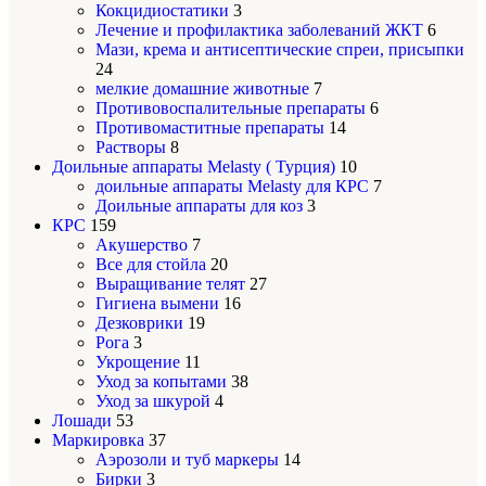
Кокцидиостатики
3
Лечение и профилактика заболеваний ЖКТ
6
Мази, крема и антисептические спреи, присыпки
24
мелкие домашние животные
7
Противовоспалительные препараты
6
Противомаститные препараты
14
Растворы
8
Доильные аппараты Melasty ( Турция)
10
доильные аппараты Melasty для КРС
7
Доильные аппараты для коз
3
КРС
159
Акушерство
7
Все для стойла
20
Выращивание телят
27
Гигиена вымени
16
Дезковрики
19
Рога
3
Укрощение
11
Уход за копытами
38
Уход за шкурой
4
Лошади
53
Маркировка
37
Аэрозоли и туб маркеры
14
Бирки
3