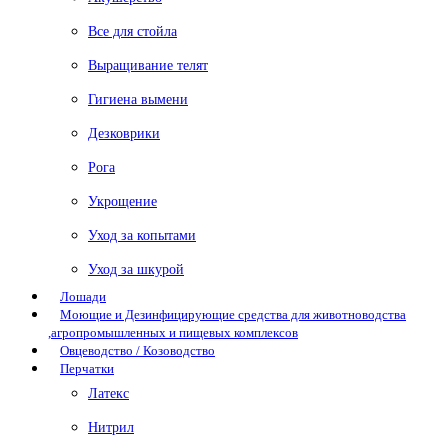
Все для стойла
Выращивание телят
Гигиена вымени
Дезковрики
Рога
Укрощение
Уход за копытами
Уход за шкурой
Лошади
Моющие и Дезинфицирующие средства для животноводства
,агропромышленных и пищевых комплексов
Овцеводство / Козоводство
Перчатки
Латекс
Нитрил