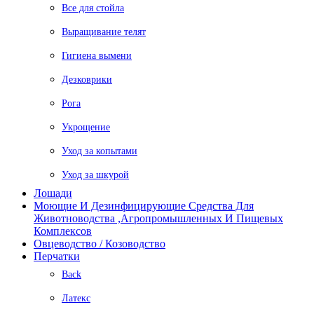
Все для стойла
Выращивание телят
Гигиена вымени
Дезковрики
Рога
Укрощение
Уход за копытами
Уход за шкурой
Лошади
Моющие И Дезинфицирующие Средства Для
Животноводства ,агропромышленных И Пищевых
Комплексов
Овцеводство / Козоводство
Перчатки
Back
Латекс