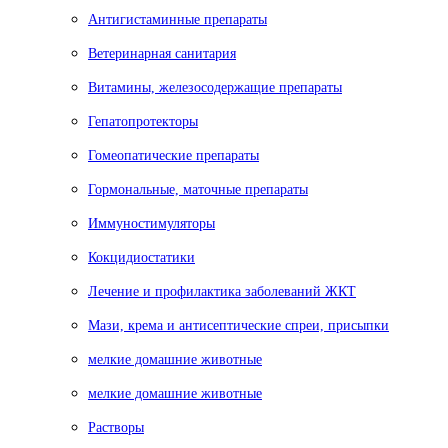
Антигистаминные препараты
Ветеринарная санитария
Витамины, железосодержащие препараты
Гепатопротекторы
Гомеопатические препараты
Гормональные, маточные препараты
Иммуностимуляторы
Кокцидиостатики
Лечение и профилактика заболеваний ЖКТ
Мази, крема и антисептические спреи, присыпки
мелкие домашние животные
мелкие домашние животные
Растворы