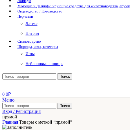
Лошади
Моющие и Дезинфицирующие средства для животноводства ,агро
Овцеводство / Козоводство
Перчатки
Латекс
Нитрил
Свиноводство
Шприцы, иглы, катетеры
Иглы
Нейлоновые шприцы
Поиск
0
0
₽
Меню
Поиск
Вход / Регистрация
прямой
Главная
Товары с меткой “прямой”