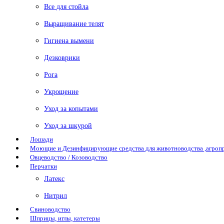
Все для стойла
Выращивание телят
Гигиена вымени
Дезковрики
Рога
Укрощение
Уход за копытами
Уход за шкурой
Лошади
Моющие и Дезинфицирующие средства для животноводства ,агро
Овцеводство / Козоводство
Перчатки
Латекс
Нитрил
Свиноводство
Шприцы, иглы, катетеры