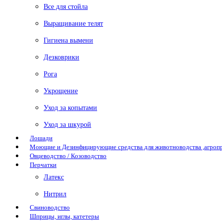
Все для стойла
Выращивание телят
Гигиена вымени
Дезковрики
Рога
Укрощение
Уход за копытами
Уход за шкурой
Лошади
Моющие и Дезинфицирующие средства для животноводства ,агро
Овцеводство / Козоводство
Перчатки
Латекс
Нитрил
Свиноводство
Шприцы, иглы, катетеры