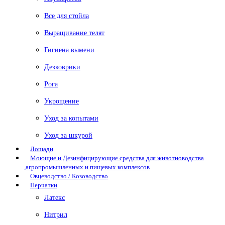
Все для стойла
Выращивание телят
Гигиена вымени
Дезковрики
Рога
Укрощение
Уход за копытами
Уход за шкурой
Лошади
Моющие и Дезинфицирующие средства для животноводства
,агропромышленных и пищевых комплексов
Овцеводство / Козоводство
Перчатки
Латекс
Нитрил