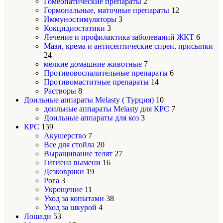
Гомеопатические препараты
2
Гормональные, маточные препараты
12
Иммуностимуляторы
3
Кокцидиостатики
3
Лечение и профилактика заболеваний ЖКТ
6
Мази, крема и антисептические спреи, присыпки
24
мелкие домашние животные
7
Противовоспалительные препараты
6
Противомаститные препараты
14
Растворы
8
Доильные аппараты Melasty ( Турция)
10
доильные аппараты Melasty для КРС
7
Доильные аппараты для коз
3
КРС
159
Акушерство
7
Все для стойла
20
Выращивание телят
27
Гигиена вымени
16
Дезковрики
19
Рога
3
Укрощение
11
Уход за копытами
38
Уход за шкурой
4
Лошади
53