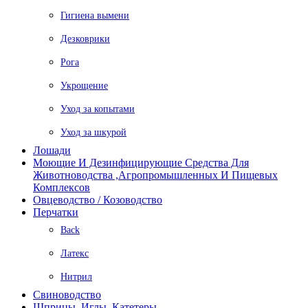
Гигиена вымени
Дезковрики
Рога
Укрощение
Уход за копытами
Уход за шкурой
Лошади
Моющие И Дезинфицирующие Средства Для
Животноводства ,агропромышленных И Пищевых
Комплексов
Овцеводство / Козоводство
Перчатки
Back
Латекс
Нитрил
Свиноводство
Шприцы, Иглы, Катетеры