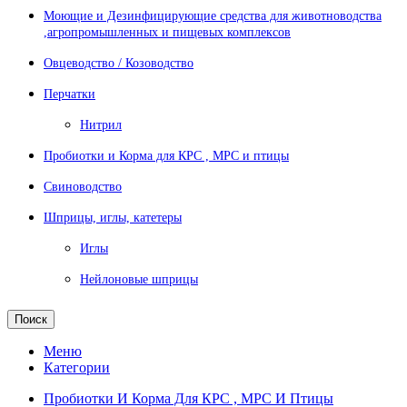
Моющие и Дезинфицирующие средства для животноводства
,агропромышленных и пищевых комплексов
Овцеводство / Козоводство
Перчатки
Нитрил
Пробиотки и Корма для КРС , МРС и птицы
Свиноводство
Шприцы, иглы, катетеры
Иглы
Нейлоновые шприцы
Поиск
Меню
Категории
Пробиотки И Корма Для КРС , МРС И Птицы