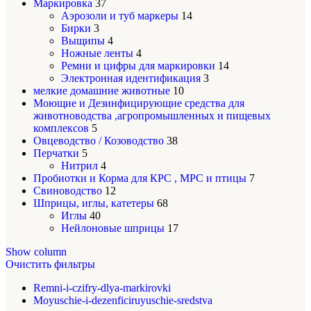
Маркировка
37
Аэрозоли и туб маркеры
14
Бирки
3
Выщипы
4
Ножные ленты
4
Ремни и цифры для маркировки
14
Электронная идентификация
3
мелкие домашние животные
10
Моющие и Дезинфицирующие средства для
животноводства ,агропромышленных и пищевых
комплексов
5
Овцеводство / Козоводство
38
Перчатки
5
Нитрил
4
Пробиотки и Корма для КРС , МРС и птицы
7
Свиноводство
12
Шприцы, иглы, катетеры
68
Иглы
40
Нейлоновые шприцы
17
Show column
Очистить фильтры
Remni-i-czifry-dlya-markirovki
Moyuschie-i-dezenficiruyuschie-sredstva