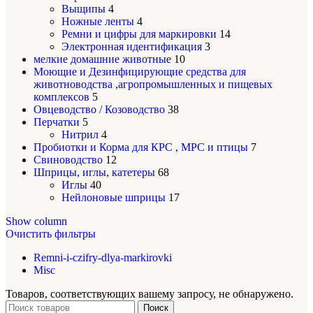
Выщипы
4
Ножные ленты
4
Ремни и цифры для маркировки
14
Электронная идентификация
3
мелкие домашние животные
10
Моющие и Дезинфицирующие средства для
животноводства ,агропромышленных и пищевых
комплексов
5
Овцеводство / Козоводство
38
Перчатки
5
Нитрил
4
Пробиотки и Корма для КРС , МРС и птицы
7
Свиноводство
12
Шприцы, иглы, катетеры
68
Иглы
40
Нейлоновые шприцы
17
Show column
Очистить фильтры
Remni-i-czifry-dlya-markirovki
Misc
Товаров, соответствующих вашему запросу, не обнаружено.
Поиск