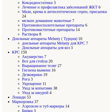
Кокцидиостатики
3
Лечение и профилактика заболеваний ЖКТ
6
Мази, крема и антисептические спреи, присыпки
24
мелкие домашние животные
7
Противовоспалительные препараты
6
Противомаститные препараты
14
Растворы
8
Доильные аппараты Melasty ( Турция)
10
доильные аппараты Melasty для КРС
7
Доильные аппараты для коз
3
КРС
159
Акушерство
7
Все для стойла
20
Выращивание телят
27
Гигиена вымени
16
Дезковрики
19
Рога
3
Укрощение
11
Уход за копытами
38
Уход за шкурой
4
Лошади
53
Маркировка
37
Аэрозоли и туб маркеры
14
Бирки
3