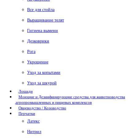
Все для стойла
Выращивание телят
Гигиена вымени
Дезковрики
Рога
Укрощение
Уход за копытами
Уход за шкурой
Лошади
Моющие и Дезинфицирующие средства для животноводства
,агропромышленных и пищевых комплексов
Овцеводство / Козоводство
Перчатки
Латекс
Нитрил