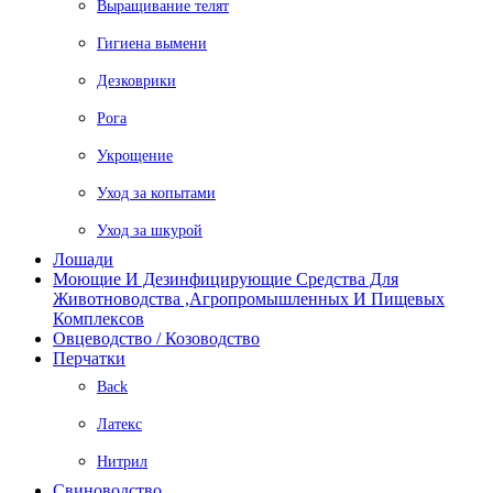
Выращивание телят
Гигиена вымени
Дезковрики
Рога
Укрощение
Уход за копытами
Уход за шкурой
Лошади
Моющие И Дезинфицирующие Средства Для
Животноводства ,агропромышленных И Пищевых
Комплексов
Овцеводство / Козоводство
Перчатки
Back
Латекс
Нитрил
Свиноводство