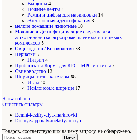
Выщипы
4
Ножные ленты
4
Ремни и цифры для маркировки
14
Электронная идентификация
3
мелкие домашние животные
10
Моющие и Дезинфицирующие средства для
животноводства ,агропромышленных и пищевых
комплексов
5
Овцеводство / Козоводство
38
Перчатки
5
Нитрил
4
Пробиотки и Корма для КРС , МРС и птицы
7
Свиноводство
12
Шприцы, иглы, катетеры
68
Иглы
40
Нейлоновые шприцы
17
Show column
Очистить фильтры
Remni-i-czifry-dlya-markirovki
Doilnye-apparaty-melasty-turciya
Товаров, соответствующих вашему запросу, не обнаружено.
Поиск