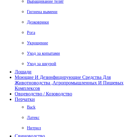
Выращивание телят
Гигиена вымени
Дезковрики
Рога
Укрощение
Уход за копытами
Уход за шкурой
Лошади
Моющие И Дезинфицирующие Средства Для
Животноводства ,агропромышленных И Пищевых
Комплексов
Овцеводство / Козоводство
Перчатки
Back
Латекс
Нитрил
Свиноводство