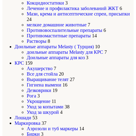
Кокцидиостатики
3
Лечение и профилактика заболеваний ЖКТ
6
Мази, крема и антисептические спреи, присыпки
24
мелкие домашние животные
7
Противовоспалительные препараты
6
Противомаститные препараты
14
Растворы
8
Доильные аппараты Melasty ( Турция)
10
доильные аппараты Melasty для КРС
7
Доильные аппараты для коз
3
КРС
159
Акушерство
7
Все для стойла
20
Выращивание телят
27
Гигиена вымени
16
Дезковрики
19
Рога
3
Укрощение
11
Уход за копытами
38
Уход за шкурой
4
Лошади
53
Маркировка
37
Аэрозоли и туб маркеры
14
Бирки
3