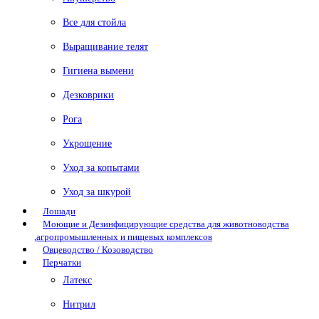
Все для стойла
Выращивание телят
Гигиена вымени
Дезковрики
Рога
Укрощение
Уход за копытами
Уход за шкурой
Лошади
Моющие и Дезинфицирующие средства для животноводства
,агропромышленных и пищевых комплексов
Овцеводство / Козоводство
Перчатки
Латекс
Нитрил