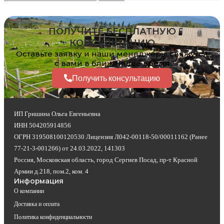
ПОЛУЧИТЕ БЕСПЛАТНУЮ
КОНСУЛЬТАЦИЮ
Оставьте заявку и наши менеджеры свяжутся
с вами в ближайшее время
Получить консультацию
ИП Гришина Ольга Евгеньевна
ИНН 504205914856
ОГРН 319508100120530 Лицензия Л042-00118-50/00011162 (Ранее
77-21-3-001266) от 24.03.2022, 141303
Россия, Московская область, город Сергиев Посад, пр-т Красной
Армии д.218, пом.2, ком. 4
Информация
О компании
Доставка и оплата
Политика конфиденциальности