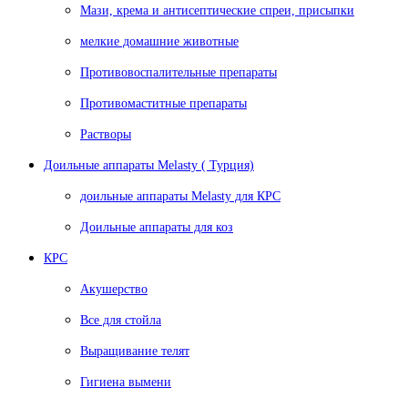
Мази, крема и антисептические спреи, присыпки
мелкие домашние животные
Противовоспалительные препараты
Противомаститные препараты
Растворы
Доильные аппараты Melasty ( Турция)
доильные аппараты Melasty для КРС
Доильные аппараты для коз
КРС
Акушерство
Все для стойла
Выращивание телят
Гигиена вымени