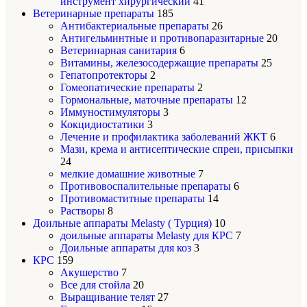
инструмент хирургический
41
Ветеринарные препараты
185
Антибактериальные препараты
26
Антигельминтные и противопаразитарные
20
Ветеринарная санитария
6
Витамины, железосодержащие препараты
25
Гепатопротекторы
2
Гомеопатические препараты
2
Гормональные, маточные препараты
12
Иммуностимуляторы
3
Кокцидиостатики
3
Лечение и профилактика заболеваний ЖКТ
6
Мази, крема и антисептические спреи, присыпки
24
мелкие домашние животные
7
Противовоспалительные препараты
6
Противомаститные препараты
14
Растворы
8
Доильные аппараты Melasty ( Турция)
10
доильные аппараты Melasty для КРС
7
Доильные аппараты для коз
3
КРС
159
Акушерство
7
Все для стойла
20
Выращивание телят
27