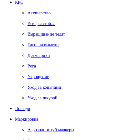
КРС
Акушерство
Все для стойла
Выращивание телят
Гигиена вымени
Дезковрики
Рога
Укрощение
Уход за копытами
Уход за шкурой
Лошади
Маркировка
Аэрозоли и туб маркеры