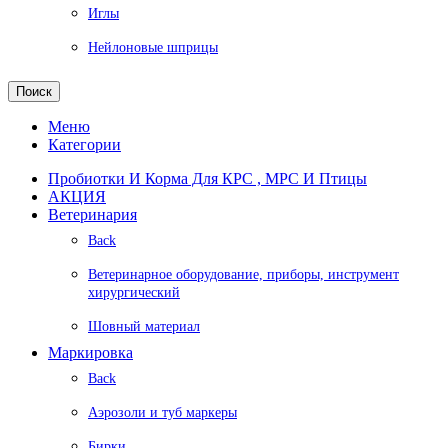
Иглы
Нейлоновые шприцы
Поиск
Меню
Категории
Пробиотки И Корма Для КРС , МРС И Птицы
АКЦИЯ
Ветеринария
Back
Ветеринарное оборудование, приборы, инструмент
хирургический
Шовный материал
Маркировка
Back
Аэрозоли и туб маркеры
Бирки