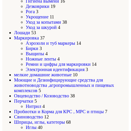
Гигиена вымени
16
Дезковрики
19
Рога
3
Укрощение
11
Уход за копытами
38
Уход за шкурой
4
Лошади
53
Маркировка
37
Аэрозоли и туб маркеры
14
Бирки
3
Выщипы
4
Ножные ленты
4
Ремни и цифры для маркировки
14
Электронная идентификация
3
мелкие домашние животные
10
Моющие и Дезинфицирующие средства для
животноводства ,агропромышленных и пищевых
комплексов
5
Овцеводство / Козоводство
38
Перчатки
5
Нитрил
4
Пробиотки и Корма для КРС , МРС и птицы
7
Свиноводство
12
Шприцы, иглы, катетеры
68
Иглы
40