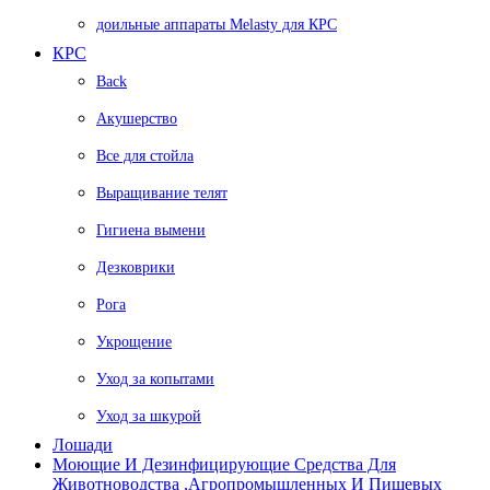
доильные аппараты Melasty для КРС
КРС
Back
Акушерство
Все для стойла
Выращивание телят
Гигиена вымени
Дезковрики
Рога
Укрощение
Уход за копытами
Уход за шкурой
Лошади
Моющие И Дезинфицирующие Средства Для
Животноводства ,агропромышленных И Пищевых