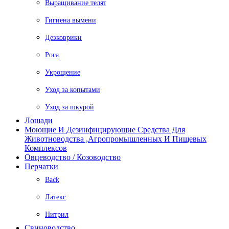
Выращивание телят
Гигиена вымени
Дезковрики
Рога
Укрощение
Уход за копытами
Уход за шкурой
Лошади
Моющие И Дезинфицирующие Средства Для
Животноводства ,агропромышленных И Пищевых
Комплексов
Овцеводство / Козоводство
Перчатки
Back
Латекс
Нитрил
Свиноводство