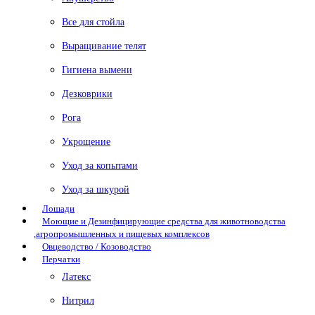
Все для стойла
Выращивание телят
Гигиена вымени
Дезковрики
Рога
Укрощение
Уход за копытами
Уход за шкурой
Лошади
Моющие и Дезинфицирующие средства для животноводства
,агропромышленных и пищевых комплексов
Овцеводство / Козоводство
Перчатки
Латекс
Нитрил