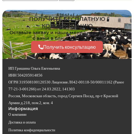
ПОЛУЧИТЕ БЕСПЛАТНУЮ
КОНСУЛЬТАЦИЮ
Оставьте заявку и наши менеджеры свяжутся
с вами в ближайшее время
Получить консультацию
ИП Гришина Ольга Евгеньевна
ИНН 504205914856
ОГРН 319508100120530 Лицензия Л042-00118-50/00011162 (Ранее
77-21-3-001266) от 24.03.2022, 141303
Россия, Московская область, город Сергиев Посад, пр-т Красной
Армии д.218, пом.2, ком. 4
Информация
О компании
Доставка и оплата
Политика конфиденциальности