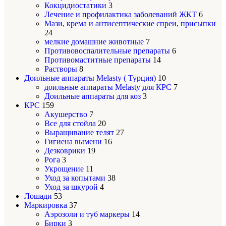
Кокцидиостатики
3
Лечение и профилактика заболеваний ЖКТ
6
Мази, крема и антисептические спреи, присыпки
24
мелкие домашние животные
7
Противовоспалительные препараты
6
Противомаститные препараты
14
Растворы
8
Доильные аппараты Melasty ( Турция)
10
доильные аппараты Melasty для КРС
7
Доильные аппараты для коз
3
КРС
159
Акушерство
7
Все для стойла
20
Выращивание телят
27
Гигиена вымени
16
Дезковрики
19
Рога
3
Укрощение
11
Уход за копытами
38
Уход за шкурой
4
Лошади
53
Маркировка
37
Аэрозоли и туб маркеры
14
Бирки
3