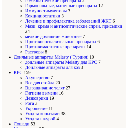
Гомеопатические препараты
2
Гормональные, маточные препараты
12
Иммуностимуляторы
3
Кокцидиостатики
3
Лечение и профилактика заболеваний ЖКТ
6
Мази, крема и антисептические спреи, присыпки
24
мелкие домашние животные
7
Противовоспалительные препараты
6
Противомаститные препараты
14
Растворы
8
Доильные аппараты Melasty ( Турция)
10
доильные аппараты Melasty для КРС
7
Доильные аппараты для коз
3
КРС
159
Акушерство
7
Все для стойла
20
Выращивание телят
27
Гигиена вымени
16
Дезковрики
19
Рога
3
Укрощение
11
Уход за копытами
38
Уход за шкурой
4
Лошади
53