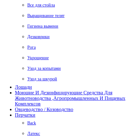
Все для стойла
Выращивание телят
Гигиена вымени
Дезковрики
Рога
Укрощение
Уход за копытами
Уход за шкурой
Лошади
Моющие И Дезинфицирующие Средства Для
Животноводства ,агропромышленных И Пищевых
Комплексов
Овцеводство / Козоводство
Перчатки
Back
Латекс