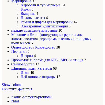
Маркировка
37
Аэрозоли и туб маркеры
14
Бирки
3
Выщипы
4
Ножные ленты
4
Ремни и цифры для маркировки
14
Электронная идентификация
3
мелкие домашние животные
10
Моющие и Дезинфицирующие средства для
животноводства ,агропромышленных и пищевых
комплексов
5
Овцеводство / Козоводство
38
Перчатки
5
Нитрил
4
Пробиотки и Корма для КРС , МРС и птицы
7
Свиноводство
12
Шприцы, иглы, катетеры
68
Иглы
40
Нейлоновые шприцы
17
Show column
Очистить фильтры
Korma-premeksy-probiotiki
Nitril