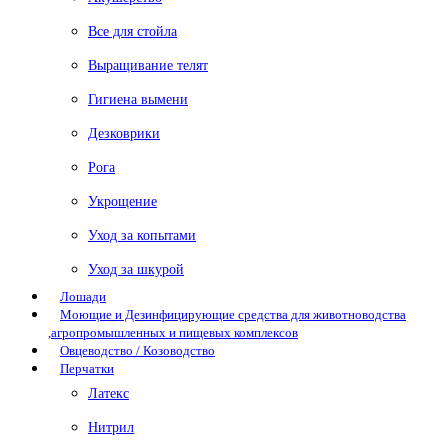
Все для стойла
Выращивание телят
Гигиена вымени
Дезковрики
Рога
Укрощение
Уход за копытами
Уход за шкурой
Лошади
Моющие и Дезинфицирующие средства для животноводства
,агропромышленных и пищевых комплексов
Овцеводство / Козоводство
Перчатки
Латекс
Нитрил