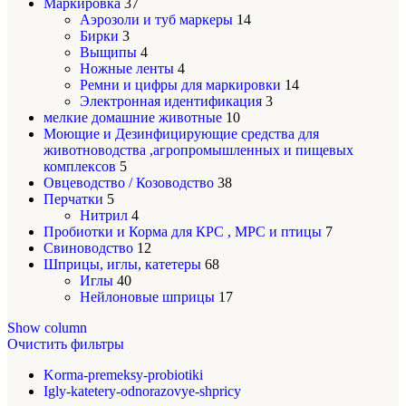
Маркировка
37
Аэрозоли и туб маркеры
14
Бирки
3
Выщипы
4
Ножные ленты
4
Ремни и цифры для маркировки
14
Электронная идентификация
3
мелкие домашние животные
10
Моющие и Дезинфицирующие средства для
животноводства ,агропромышленных и пищевых
комплексов
5
Овцеводство / Козоводство
38
Перчатки
5
Нитрил
4
Пробиотки и Корма для КРС , МРС и птицы
7
Свиноводство
12
Шприцы, иглы, катетеры
68
Иглы
40
Нейлоновые шприцы
17
Show column
Очистить фильтры
Korma-premeksy-probiotiki
Igly-katetery-odnorazovye-shpricy