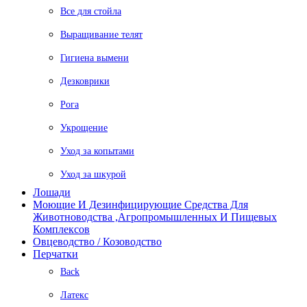
Все для стойла
Выращивание телят
Гигиена вымени
Дезковрики
Рога
Укрощение
Уход за копытами
Уход за шкурой
Лошади
Моющие И Дезинфицирующие Средства Для
Животноводства ,агропромышленных И Пищевых
Комплексов
Овцеводство / Козоводство
Перчатки
Back
Латекс