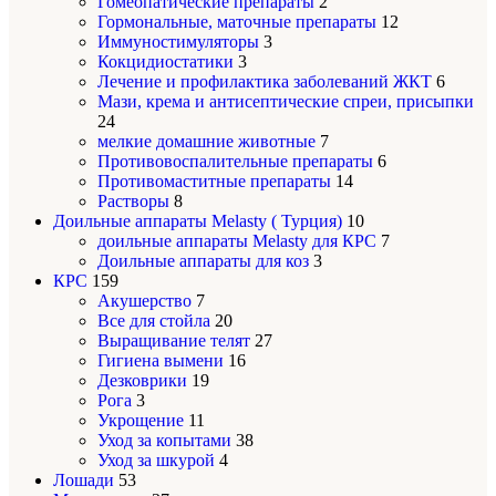
Гомеопатические препараты
2
Гормональные, маточные препараты
12
Иммуностимуляторы
3
Кокцидиостатики
3
Лечение и профилактика заболеваний ЖКТ
6
Мази, крема и антисептические спреи, присыпки
24
мелкие домашние животные
7
Противовоспалительные препараты
6
Противомаститные препараты
14
Растворы
8
Доильные аппараты Melasty ( Турция)
10
доильные аппараты Melasty для КРС
7
Доильные аппараты для коз
3
КРС
159
Акушерство
7
Все для стойла
20
Выращивание телят
27
Гигиена вымени
16
Дезковрики
19
Рога
3
Укрощение
11
Уход за копытами
38
Уход за шкурой
4
Лошади
53