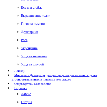
Все для стойла
Выращивание телят
Гигиена вымени
Дезковрики
Рога
Укрощение
Уход за копытами
Уход за шкурой
Лошади
Моющие и Дезинфицирующие средства для животноводства
,агропромышленных и пищевых комплексов
Овцеводство / Козоводство
Перчатки
Латекс
Нитрил