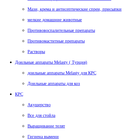
Мази, крема и антисептические спреи, присыпки
мелкие домашние животные
Противовоспалительные препараты
Противомаститные препараты
Растворы
Доильные аппараты Melasty ( Турция)
доильные аппараты Melasty для КРС
Доильные аппараты для коз
КРС
Акушерство
Все для стойла
Выращивание телят
Гигиена вымени