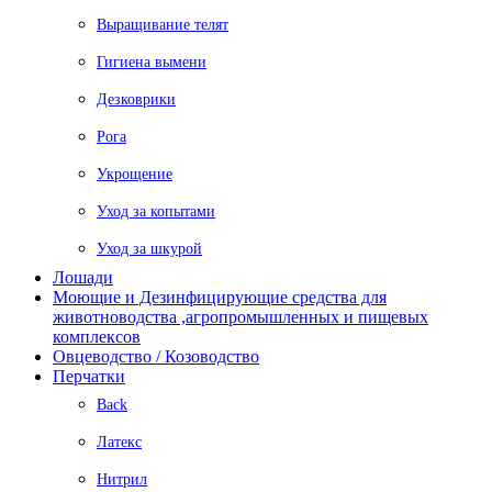
Выращивание телят
Гигиена вымени
Дезковрики
Рога
Укрощение
Уход за копытами
Уход за шкурой
Лошади
Моющие и Дезинфицирующие средства для
животноводства ,агропромышленных и пищевых
комплексов
Овцеводство / Козоводство
Перчатки
Back
Латекс
Нитрил