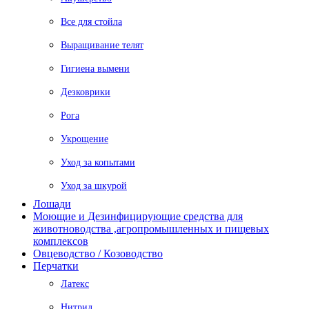
Все для стойла
Выращивание телят
Гигиена вымени
Дезковрики
Рога
Укрощение
Уход за копытами
Уход за шкурой
Лошади
Моющие и Дезинфицирующие средства для
животноводства ,агропромышленных и пищевых
комплексов
Овцеводство / Козоводство
Перчатки
Латекс
Нитрил