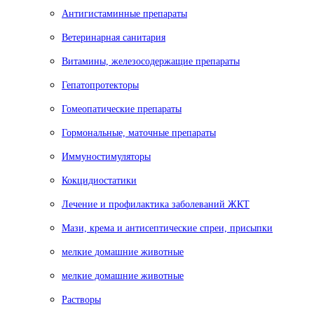
Антигистаминные препараты
Ветеринарная санитария
Витамины, железосодержащие препараты
Гепатопротекторы
Гомеопатические препараты
Гормональные, маточные препараты
Иммуностимуляторы
Кокцидиостатики
Лечение и профилактика заболеваний ЖКТ
Мази, крема и антисептические спреи, присыпки
мелкие домашние животные
мелкие домашние животные
Растворы