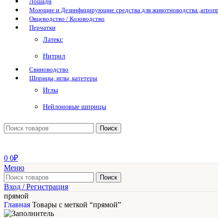
Лошади
Моющие и Дезинфицирующие средства для животноводства ,агро
Овцеводство / Козоводство
Перчатки
Латекс
Нитрил
Свиноводство
Шприцы, иглы, катетеры
Иглы
Нейлоновые шприцы
Поиск
0
0
₽
Меню
Поиск
Вход / Регистрация
прямой
Главная
Товары с меткой “прямой”