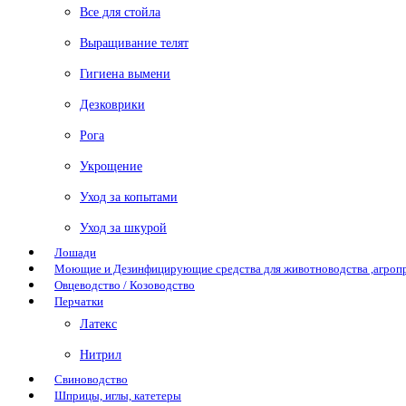
Все для стойла
Выращивание телят
Гигиена вымени
Дезковрики
Рога
Укрощение
Уход за копытами
Уход за шкурой
Лошади
Моющие и Дезинфицирующие средства для животноводства ,агро
Овцеводство / Козоводство
Перчатки
Латекс
Нитрил
Свиноводство
Шприцы, иглы, катетеры