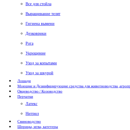
Все для стойла
Выращивание телят
Гигиена вымени
Дезковрики
Рога
Укрощение
Уход за копытами
Уход за шкурой
Лошади
Моющие и Дезинфицирующие средства для животноводства ,агро
Овцеводство / Козоводство
Перчатки
Латекс
Нитрил
Свиноводство
Шприцы, иглы, катетеры