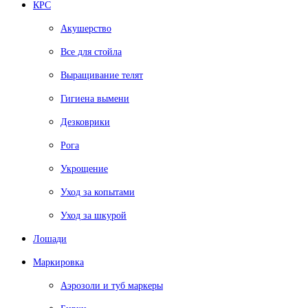
КРС
Акушерство
Все для стойла
Выращивание телят
Гигиена вымени
Дезковрики
Рога
Укрощение
Уход за копытами
Уход за шкурой
Лошади
Маркировка
Аэрозоли и туб маркеры