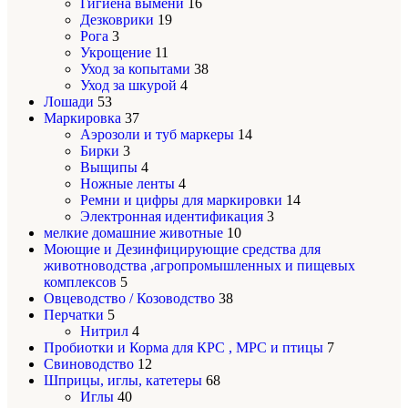
Гигиена вымени
16
Дезковрики
19
Рога
3
Укрощение
11
Уход за копытами
38
Уход за шкурой
4
Лошади
53
Маркировка
37
Аэрозоли и туб маркеры
14
Бирки
3
Выщипы
4
Ножные ленты
4
Ремни и цифры для маркировки
14
Электронная идентификация
3
мелкие домашние животные
10
Моющие и Дезинфицирующие средства для
животноводства ,агропромышленных и пищевых
комплексов
5
Овцеводство / Козоводство
38
Перчатки
5
Нитрил
4
Пробиотки и Корма для КРС , МРС и птицы
7
Свиноводство
12
Шприцы, иглы, катетеры
68
Иглы
40